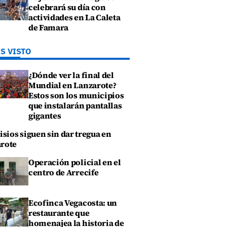
celebrará su día con
actividades en La Caleta
de Famara
S VISTO
¿Dónde ver la final del
Mundial en Lanzarote?
Estos son los municipios
que instalarán pantallas
gigantes
isios siguen sin dar tregua en
rote
Operación policial en el
centro de Arrecife
Ecofinca Vegacosta: un
restaurante que
homenajea la historia de