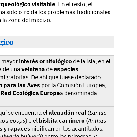
queológico visitable
. En el resto, el
ha sido otro de los problemas tradicionales
n la zona del macizo.
gico
e mayor
interés ornitológico
de la isla, en el
a de una
veintena
de
especies
migratorias. De ahí que fuese declarado
n para las Aves
por la Comisión Europea,
a
Red Ecológica Europe
a denominada
quí se encuentra el
alcaudón real
(
Lanius
upa epops
) o el
bisbita caminero
(
Anthus
s y rapaces
nidifican en los acantilados,
ulweria bulwerii
) entre las primeras, y,