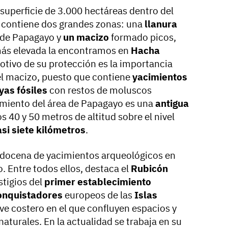
superficie de 3.000 hectáreas dentro del
 contiene dos grandes zonas: una
llanura
a de Papagayo y
un macizo
formado picos,
 más elevada la encontramos en
Hacha
otivo de su protección es la importancia
el macizo, puesto que contiene
yacimientos
yas fósiles
con restos de moluscos
imiento del área de Papagayo es una
antigua
s 40 y 50 metros de altitud sobre el nivel
asi siete kilómetros
.
a docena de yacimientos arqueológicos en
. Entre todos ellos, destaca el
Rubicón
stigios del
primer establecimiento
onquistadores
europeos de las
Islas
ave costero en el que confluyen espacios y
naturales. En la actualidad se trabaja en su