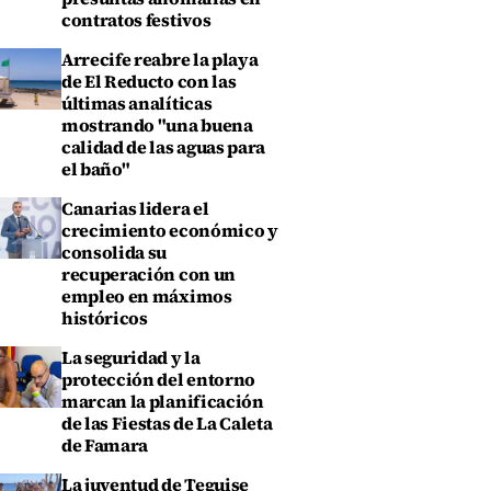
contratos festivos
Arrecife reabre la playa
de El Reducto con las
últimas analíticas
mostrando "una buena
calidad de las aguas para
el baño"
Canarias lidera el
crecimiento económico y
consolida su
recuperación con un
empleo en máximos
históricos
La seguridad y la
protección del entorno
marcan la planificación
de las Fiestas de La Caleta
de Famara
La juventud de Teguise