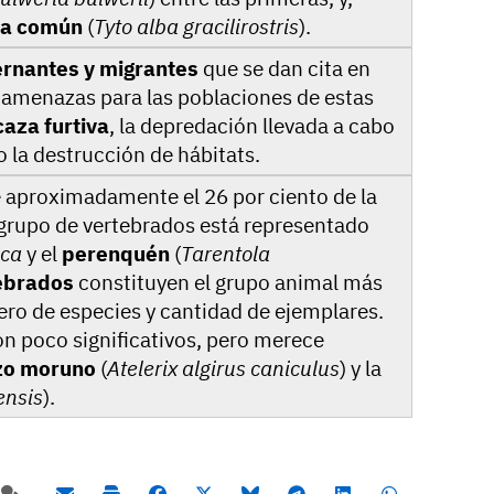
za común
(
Tyto alba gracilirostris
).
ernantes y migrantes
que se dan cita en
s amenazas para las poblaciones de estas
caza furtiva
, la depredación llevada a cabo
o la destrucción de hábitats.
e aproximadamente el 26 por ciento de la
El grupo de vertebrados está representado
ica
y el
perenquén
(
Tarentola
tebrados
constituyen el grupo animal más
ro de especies y cantidad de ejemplares.
n poco significativos, pero merece
zo moruno
(
Atelerix algirus caniculus
) y la
ensis
).