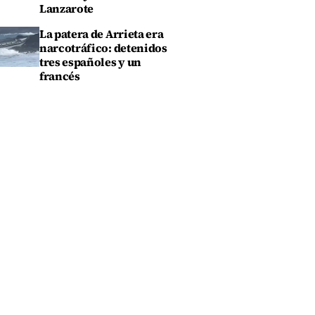
Lanzarote
La patera de Arrieta era
narcotráfico: detenidos
tres españoles y un
francés