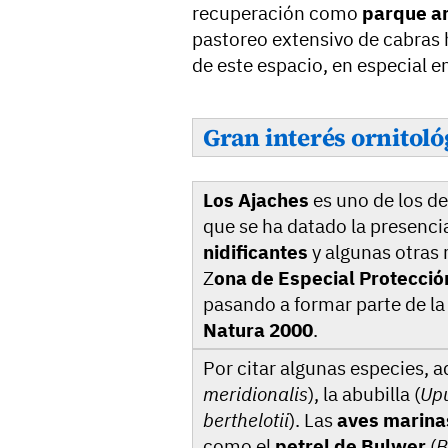
recuperación como
parque ar
pastoreo extensivo de cabras 
de este espacio, en especial e
Gran interés ornitoló
Los Ajaches
es uno de los d
que se ha datado la presenci
nidificantes
y algunas otras 
Z
ona de Especial Protecció
pasando a formar parte de l
Natura 2000
.
Por citar algunas especies, a
meridionalis
), la abubilla (
Up
berthelotii
). Las
aves marina
como el
petrel de Bulwer
(
B