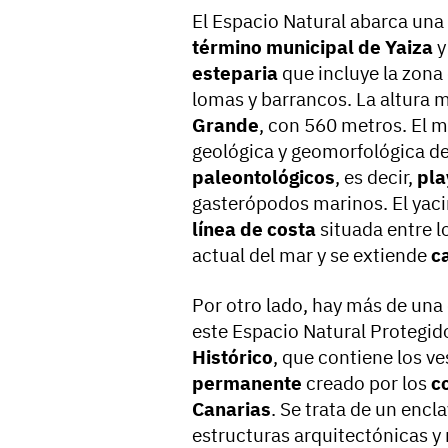
El Espacio Natural abarca una 
término municipal de Yaiza
y
esteparia
que incluye la zon
lomas y barrancos. La altura
Grande
, con 560 metros. El m
geológica y geomorfológica d
paleontológicos
, es decir,
pla
gasterópodos marinos. El yac
línea de costa
situada entre lo
actual del mar y se extiende
c
Por otro lado, hay más de un
este Espacio Natural Protegido
Histórico
, que contiene los ve
permanente
creado por los
c
Canarias
. Se trata de un encl
estructuras arquitectónicas y 