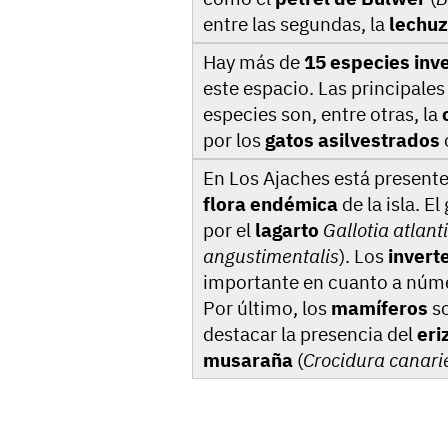
entre las segundas, la
lechu
Hay más de
15 especies inv
este espacio. Las principale
especies son, entre otras, la
por los
gatos asilvestrados
En Los Ajaches está present
flora endémica
de la isla. 
por el
lagarto
Gallotia atlant
angustimentalis
). Los
inver
importante en cuanto a núme
Por último, los
mamíferos
so
destacar la presencia del
eri
musaraña
(
Crocidura canari