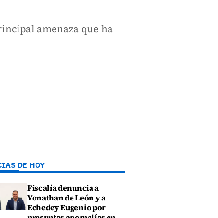
 principal amenaza que ha
CIAS DE HOY
Fiscalía denuncia a
Yonathan de León y a
Echedey Eugenio por
presuntas anomalías en