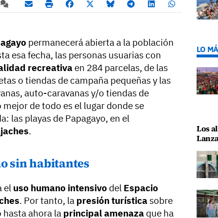
pagayo
permanecerá abierta a la población
LO MÁ
ta esa fecha, las personas usuarias con
lidad recreativa
en 284 parcelas, de las
etas o tiendas de campaña pequeñas y las
vanas, auto-caravanas y/o tiendas de
 mejor de todo es el lugar donde se
: las playas de Papagayo, en el
Los al
jaches
.
Lanza
o sin habitantes
a el
uso humano intensivo
del
Espacio
aches
. Por tanto, la
presión turística
sobre
o hasta ahora la
principal amenaza
que ha