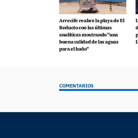
Arrecife reabre la playa de El
L
Reducto con las últimas
d
analíticas mostrando "una
p
buena calidad de las aguas
L
para el baño"
COMENTARIOS