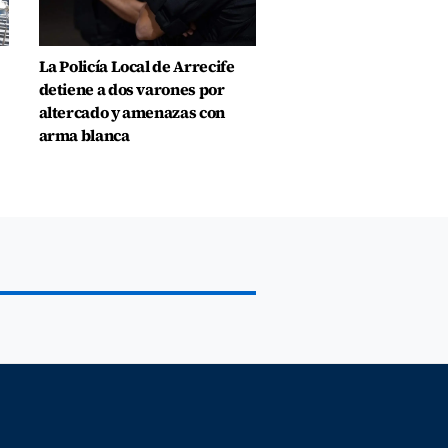
La Policía Local de Arrecife
detiene a dos varones por
altercado y amenazas con
arma blanca