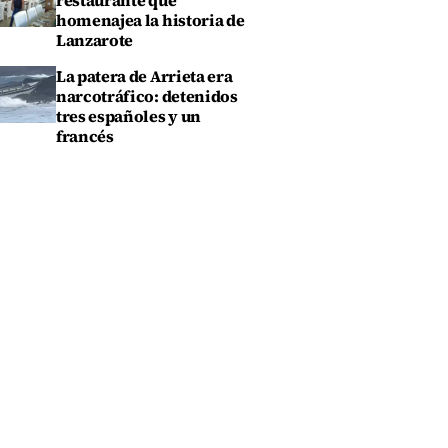
restaurante que
homenajea la historia de
Lanzarote
La patera de Arrieta era
narcotráfico: detenidos
tres españoles y un
francés