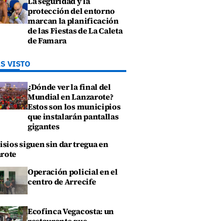
La seguridad y la
protección del entorno
marcan la planificación
de las Fiestas de La Caleta
de Famara
S VISTO
¿Dónde ver la final del
Mundial en Lanzarote?
Estos son los municipios
que instalarán pantallas
gigantes
isios siguen sin dar tregua en
rote
Operación policial en el
centro de Arrecife
Ecofinca Vegacosta: un