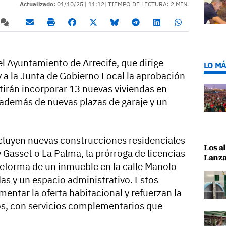
Actualizado:
01/10/25 |
11:12
| TIEMPO DE LECTURA: 2 MIN.
l Ayuntamiento de Arrecife, que dirige
LO MÁ
y a la Junta de Gobierno Local la aprobación
tirán incorporar 13 nuevas viviendas en
, además de nuevas plazas de garaje y un
cluyen nuevas construcciones residenciales
Los al
 Gasset o La Palma, la prórroga de licencias
Lanza
 reforma de un inmueble en la calle Manolo
das y un espacio administrativo. Estos
entar la oferta habitacional y refuerzan la
os, con servicios complementarios que
.