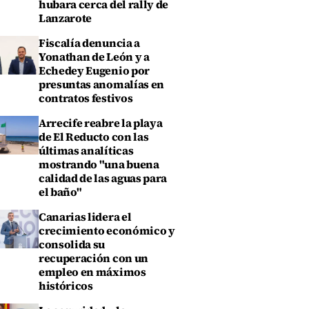
hubara cerca del rally de
Lanzarote
Fiscalía denuncia a
Yonathan de León y a
Echedey Eugenio por
presuntas anomalías en
contratos festivos
Arrecife reabre la playa
de El Reducto con las
últimas analíticas
mostrando "una buena
calidad de las aguas para
el baño"
Canarias lidera el
crecimiento económico y
consolida su
recuperación con un
empleo en máximos
históricos