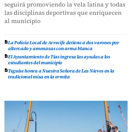
seguirá promoviendo la vela latina y todas
las disciplinas deportivas que enriquecen
al municipio
La Policía Local de Arrecife detiene a dos varones por
altercado y amenazas con arma blanca
El Ayuntamiento de Tías ingresa las ayudas a los
estudiantes del municipio
Teguise honra a Nuestra Señora de Las Nieves en la
tradicional misa en la ermita