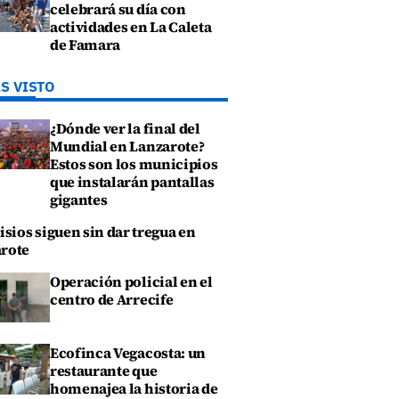
celebrará su día con
actividades en La Caleta
de Famara
S VISTO
¿Dónde ver la final del
Mundial en Lanzarote?
Estos son los municipios
que instalarán pantallas
gigantes
isios siguen sin dar tregua en
rote
Operación policial en el
centro de Arrecife
Ecofinca Vegacosta: un
restaurante que
homenajea la historia de