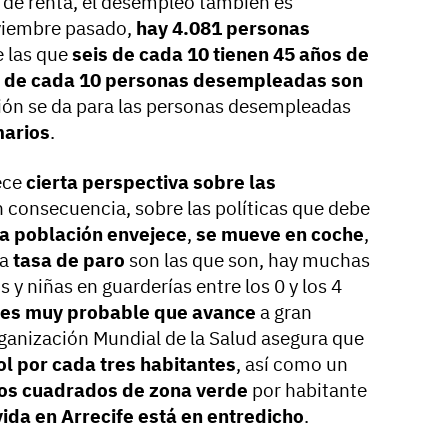
el de renta, el desempleo también es
viembre pasado,
hay 4.081 personas
e las que
seis de cada 10 tienen 45 años de
s de cada 10 personas desempleadas son
ón se da para las personas desempleadas
marios
.
ece
cierta perspectiva sobre las
n consecuencia, sobre las políticas que debe
a población envejece
,
se mueve en coche
,
la
tasa de paro
son las que son, hay muchas
 y niñas en guarderías entre los 0 y los 4
 es muy probable que avance
a gran
ganización Mundial de la Salud asegura que
ol por cada tres habitantes
, así como un
ros cuadrados de zona verde
por habitante
vida en Arrecife está en entredicho
.