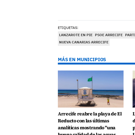
ETIQUETAS:
LANZAROTE EN PIE
PSOE ARRECIFE
PART
NUEVA CANARIAS ARRECIFE
MÁS EN MUNICIPIOS
Arrecife reabre la playa de El
L
Reducto con las últimas
d
analíticas mostrando "una
p
buena calidad de las aguas
L