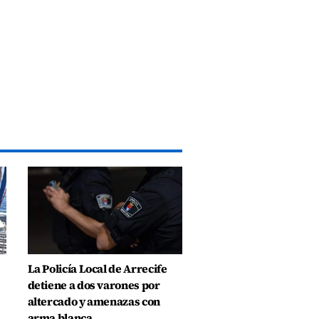
La Policía Local de Arrecife
detiene a dos varones por
altercado y amenazas con
arma blanca