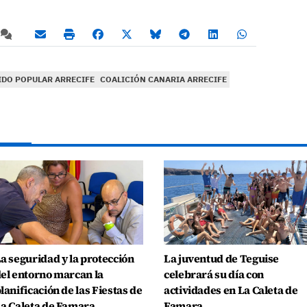
IDO POPULAR ARRECIFE
COALICIÓN CANARIA ARRECIFE
a seguridad y la protección
La juventud de Teguise
el entorno marcan la
celebrará su día con
lanificación de las Fiestas de
actividades en La Caleta de
a Caleta de Famara
Famara