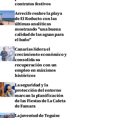
contratos festivos
Arrecife reabre la playa
de El Reducto con las
últimas analíticas
mostrando "una buena
calidad de las aguas para
el baño"
Canarias lidera el
crecimiento económico y
consolida su
recuperación con un
empleo en máximos
históricos
La seguridad y la
protección del entorno
marcan la planificación
de las Fiestas de La Caleta
de Famara
La juventud de Teguise