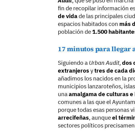
Audit
, que se puso en marcha a
fin de recopilar información e
de vida
de las principales ciu
espacios habitados con
más d
población de
1.500 habitante
17 minutos para llegar a
Siguiendo a
Urban Audit
,
dos 
extranjeros
y
tres de cada di
añadimos los nacidos en la pro
municipios lanzaroteños, isla
una
amalgama de culturas e 
comunes a las que el Ayuntam
porque todas esas personas viv
arrecifeñas
, aunque
el térmi
sectores políticos precisamen