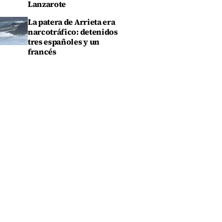
Lanzarote
La patera de Arrieta era
narcotráfico: detenidos
tres españoles y un
francés