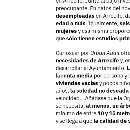
en Arrecife. Junto al bajo niv
preocupante. En datos del no
desempleadas
en Arrecife, d
edad o más
. Igualmente,
sei
mujeres
y esa misma proporci
que
sólo tienen estudios pri
Curiosear por
Urban Audit
ofr
necesidades de Arrecife
y, e
desarrollar el Ayuntamiento.
L
la
renta media
por persona y 
viviendas vacías
y pocos niños
años,
la soledad no deseada
velocidad… Añádase que la Or
se necesita,
al menos, un árb
mínimo de entre
10 y 15 met
y se llega a que
la calidad de 