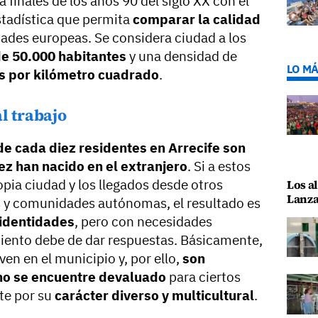
 finales de los años 90 del siglo XX con el
stadística que permita
comparar la calidad
dades europeas. Se considera ciudad a los
e 50.000 habitantes
y una densidad de
LO MÁ
s por kilómetro cuadrado
.
l trabajo
de cada diez residentes en Arrecife son
ez han nacido en el extranjero
. Si a estos
pia ciudad y los llegados desde otros
Los al
Lanza
s y comunidades autónomas, el resultado es
identidades
, pero con necesidades
iento debe de dar respuestas. Básicamente,
en en el municipio y, por ello,
son
no se encuentre devaluado
para ciertos
te por su
carácter diverso y multicultural
.