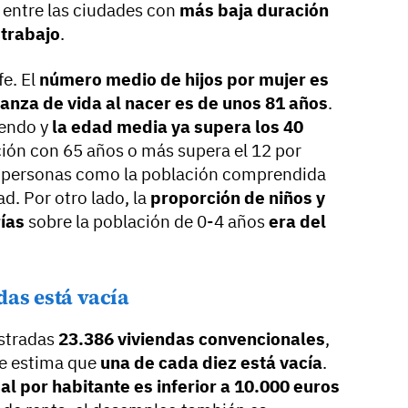
a entre las ciudades con
más baja duración
trabajo
.
fe. El
número medio de hijos por mujer es
anza de vida al nacer es de unos 81 años
.
iendo y
la edad media ya supera los 40
ción con 65 años o más supera el 12 por
s personas como la población comprendida
ad. Por otro lado, la
proporción de niños y
rías
sobre la población de 0-4 años
era del
das está vacía
istradas
23.386 viviendas convencionales
,
se estima que
una de cada diez está vacía
.
l por habitante es inferior a 10.000 euros