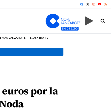
FACEBOOK
X
INSTAGRA
RS
YOUTUB
E MÁS LANZAROTE
BIOSFERA TV
19:07 h.
Un incendio locali
 euros por la
 Noda