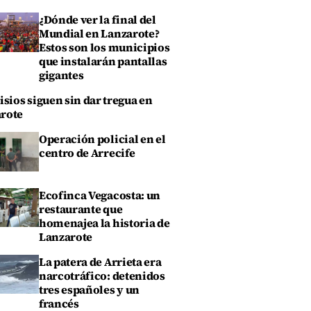
¿Dónde ver la final del
Mundial en Lanzarote?
Estos son los municipios
que instalarán pantallas
gigantes
isios siguen sin dar tregua en
rote
Operación policial en el
centro de Arrecife
Ecofinca Vegacosta: un
restaurante que
homenajea la historia de
Lanzarote
La patera de Arrieta era
narcotráfico: detenidos
tres españoles y un
francés