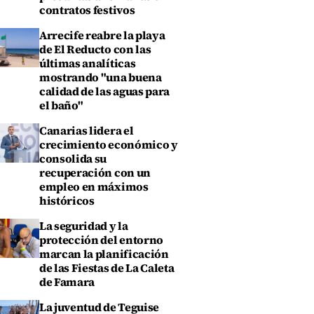
contratos festivos
Arrecife reabre la playa
de El Reducto con las
últimas analíticas
mostrando "una buena
calidad de las aguas para
el baño"
Canarias lidera el
crecimiento económico y
consolida su
recuperación con un
empleo en máximos
históricos
La seguridad y la
protección del entorno
marcan la planificación
de las Fiestas de La Caleta
de Famara
La juventud de Teguise