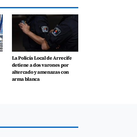
La Policía Local de Arrecife
detiene a dos varones por
altercado y amenazas con
arma blanca