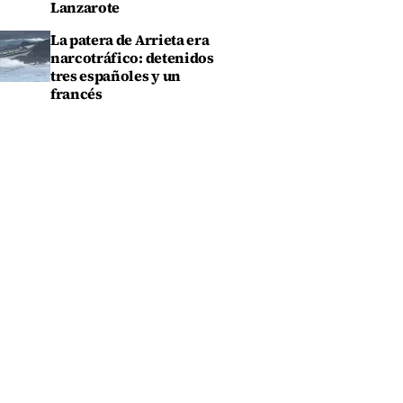
Lanzarote
La patera de Arrieta era
narcotráfico: detenidos
tres españoles y un
francés