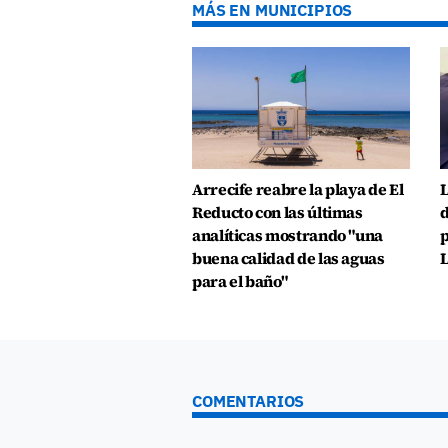
MÁS EN MUNICIPIOS
Arrecife reabre la playa de El
L
Reducto con las últimas
d
analíticas mostrando "una
p
buena calidad de las aguas
L
para el baño"
COMENTARIOS