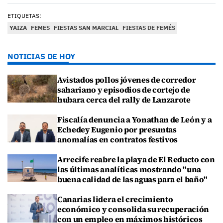
ETIQUETAS:
YAIZA
FEMES
FIESTAS SAN MARCIAL
FIESTAS DE FEMÉS
NOTICIAS DE HOY
Avistados pollos jóvenes de corredor
sahariano y episodios de cortejo de
hubara cerca del rally de Lanzarote
Fiscalía denuncia a Yonathan de León y a
Echedey Eugenio por presuntas
anomalías en contratos festivos
Arrecife reabre la playa de El Reducto con
las últimas analíticas mostrando "una
buena calidad de las aguas para el baño"
Canarias lidera el crecimiento
económico y consolida su recuperación
con un empleo en máximos históricos