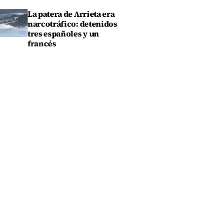
La patera de Arrieta era
narcotráfico: detenidos
tres españoles y un
francés