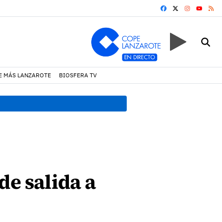
FACEBOOK
X
INSTAGRA
RS
YOUTUB
E MÁS LANZAROTE
BIOSFERA TV
17:11 h.
Arrecife reabre la p
de salida a