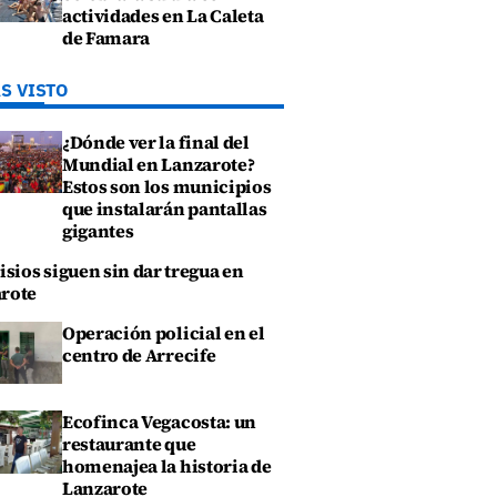
actividades en La Caleta
de Famara
S VISTO
¿Dónde ver la final del
Mundial en Lanzarote?
Estos son los municipios
que instalarán pantallas
gigantes
isios siguen sin dar tregua en
rote
Operación policial en el
centro de Arrecife
Ecofinca Vegacosta: un
restaurante que
homenajea la historia de
Lanzarote