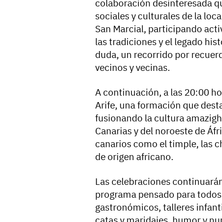
colaboración desinteresada qu
sociales y culturales de la loca
San Marcial, participando act
las tradiciones y el legado hist
duda, un recorrido por recuer
vecinos y vecinas.
A continuación, a las 20:00 ho
Arife, una formación que dest
fusionando la cultura amazigh
Canarias y del noroeste de Áf
canarios como el timple, las ch
de origen africano.
Las celebraciones continuará
programa pensado para todos 
gastronómicos, talleres infant
catas y maridajes, humor y n