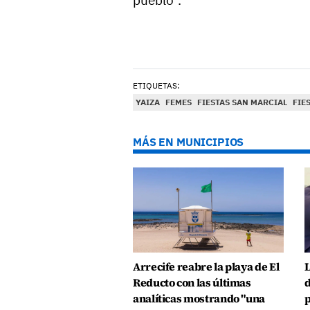
pueblo".
ETIQUETAS:
YAIZA
FEMES
FIESTAS SAN MARCIAL
FIE
MÁS EN MUNICIPIOS
Arrecife reabre la playa de El
L
Reducto con las últimas
d
analíticas mostrando "una
p