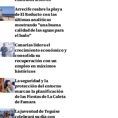
Arrecife reabre la playa
de El Reducto con las
últimas analíticas
mostrando "una buena
calidad de las aguas para
el baño"
Canarias lidera el
crecimiento económico y
consolida su
recuperación con un
empleo en máximos
históricos
La seguridad y la
protección del entorno
marcan la planificación
de las Fiestas de La Caleta
de Famara
La juventud de Teguise
celebrará su día con