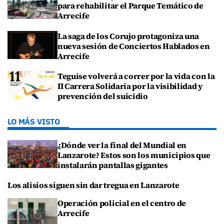
para rehabilitar el Parque Temático de
Arrecife
La saga de los Corujo protagoniza una
nueva sesión de Conciertos Hablados en
Arrecife
Teguise volverá a correr por la vida con la
II Carrera Solidaria por la visibilidad y
prevención del suicidio
LO MÁS VISTO
¿Dónde ver la final del Mundial en
Lanzarote? Estos son los municipios que
instalarán pantallas gigantes
Los alisios siguen sin dar tregua en Lanzarote
Operación policial en el centro de
Arrecife