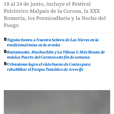
18 al 24 de junio, incluye el Festival
Folclórico Malpaís de la Corona, la XXX
Romería, los PremiosHaría y la Noche del
Fuego
Teguise honra a Nuestra Señora de Las Nieves en la
tradicional misa en la ermita
Bustamante, Muchachito y La Tiñosa & Más llenan de
música Puerto del Carmen este fin de semana
Urbanismo logra el visto bueno de Costas para
rehabilitar el Parque Temático de Arrecife