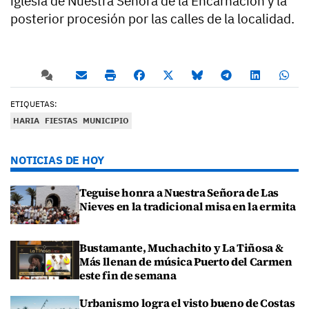
iglesia de Nuestra Señora de la Encarnación y la
posterior procesión por las calles de la localidad.
ETIQUETAS:
HARIA
FIESTAS
MUNICIPIO
NOTICIAS DE HOY
Teguise honra a Nuestra Señora de Las
Nieves en la tradicional misa en la ermita
Bustamante, Muchachito y La Tiñosa &
Más llenan de música Puerto del Carmen
este fin de semana
Urbanismo logra el visto bueno de Costas