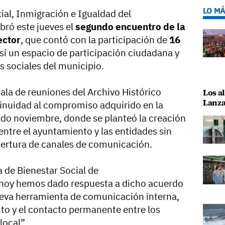
LO MÁ
ial, Inmigración e Igualdad del
bró este jueves el
segundo encuentro de la
ector
, que contó con la participación de
16
sí un espacio de participación ciudadana y
s sociales del municipio.
sala de reuniones del Archivo Histórico
Los al
Lanza
ntinuidad al compromiso adquirido en la
do noviembre, donde se planteó la creación
ntre el ayuntamiento y las entidades sin
pertura de canales de comunicación.
a de Bienestar Social de
"hoy hemos dado respuesta a dicho acuerdo
ueva herramienta de comunicación interna,
unto y el contacto permanente entre los
local”.