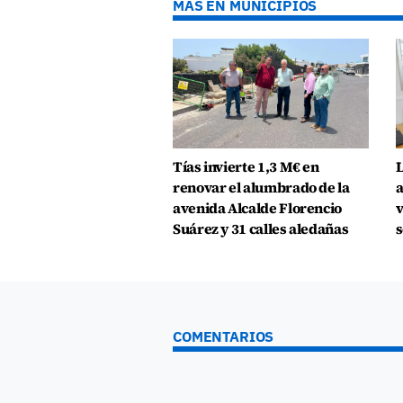
MÁS EN MUNICIPIOS
Tías invierte 1,3 M€ en
L
renovar el alumbrado de la
a
avenida Alcalde Florencio
v
Suárez y 31 calles aledañas
s
COMENTARIOS