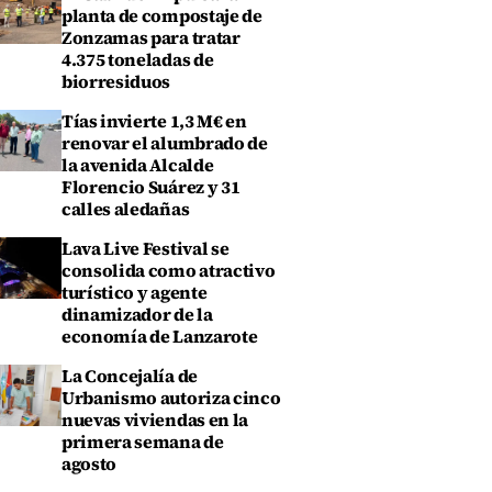
planta de compostaje de
Zonzamas para tratar
4.375 toneladas de
biorresiduos
Tías invierte 1,3 M€ en
renovar el alumbrado de
la avenida Alcalde
Florencio Suárez y 31
calles aledañas
Lava Live Festival se
consolida como atractivo
turístico y agente
dinamizador de la
economía de Lanzarote
La Concejalía de
Urbanismo autoriza cinco
nuevas viviendas en la
primera semana de
agosto