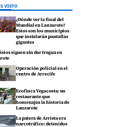
S VISTO
¿Dónde ver la final del
Mundial en Lanzarote?
Estos son los municipios
que instalarán pantallas
gigantes
isios siguen sin dar tregua en
rote
Operación policial en el
centro de Arrecife
Ecofinca Vegacosta: un
restaurante que
homenajea la historia de
Lanzarote
La patera de Arrieta era
narcotráfico: detenidos