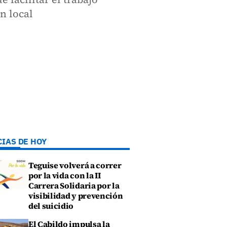
n local
CIAS DE HOY
Teguise volverá a correr
por la vida con la II
Carrera Solidaria por la
visibilidad y prevención
del suicidio
El Cabildo impulsa la