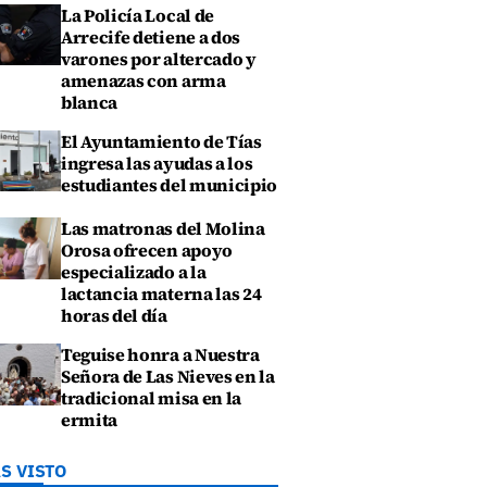
La Policía Local de
Arrecife detiene a dos
varones por altercado y
amenazas con arma
blanca
El Ayuntamiento de Tías
ingresa las ayudas a los
estudiantes del municipio
Las matronas del Molina
Orosa ofrecen apoyo
especializado a la
lactancia materna las 24
horas del día
Teguise honra a Nuestra
Señora de Las Nieves en la
tradicional misa en la
ermita
S VISTO