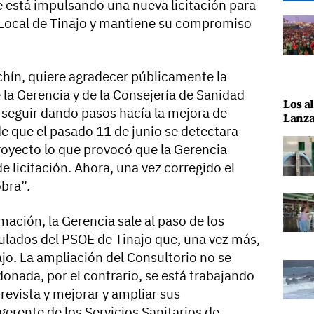
e está impulsando una nueva licitación para
 Local de Tinajo y mantiene su compromiso
chín, quiere agradecer públicamente la
la Gerencia y de la Consejería de Sanidad
Los al
 seguir dando pasos hacía la mejora de
Lanza
e que el pasado 11 de junio se detectara
royecto lo que provocó que la Gerencia
e licitación. Ahora, una vez corregido el
obra”.
ación, la Gerencia sale al paso de los
ulados del PSOE de Tinajo que, una vez más,
jo. La ampliación del Consultorio no se
onada, por el contrario, se está trabajando
prevista y mejorar y ampliar sus
gerente de los Servicios Sanitarios de