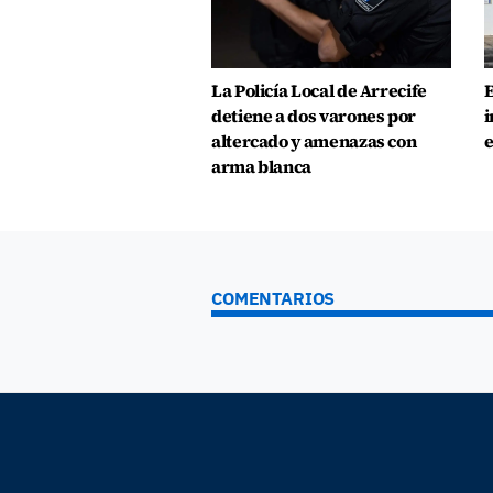
La Policía Local de Arrecife
E
detiene a dos varones por
i
altercado y amenazas con
e
arma blanca
COMENTARIOS