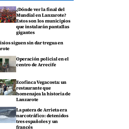
¿Dónde ver la final del
Mundial en Lanzarote?
Estos son los municipios
que instalarán pantallas
gigantes
isios siguen sin dar tregua en
rote
Operación policial en el
centro de Arrecife
Ecofinca Vegacosta: un
restaurante que
homenajea la historia de
Lanzarote
La patera de Arrieta era
narcotráfico: detenidos
tres españoles y un
francés