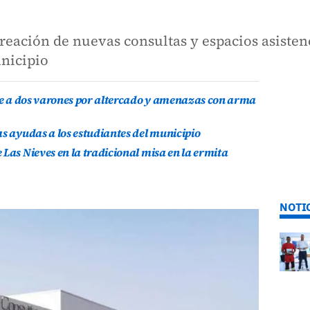
reación de nuevas consultas y espacios asisten
unicipio
ene a dos varones por altercado y amenazas con arma
as ayudas a los estudiantes del municipio
Las Nieves en la tradicional misa en la ermita
NOTI