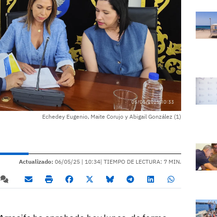
Echedey Eugenio, Maite Corujo y Abigail González (1)
Actualizado:
06/05/25 |
10:34
| TIEMPO DE LECTURA: 7 MIN.