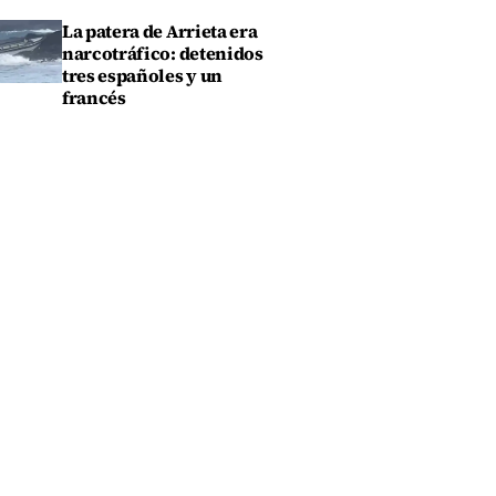
La patera de Arrieta era
narcotráfico: detenidos
tres españoles y un
francés