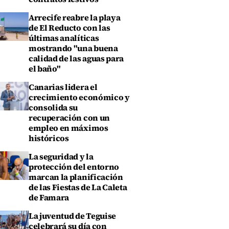
Arrecife reabre la playa
de El Reducto con las
últimas analíticas
mostrando "una buena
calidad de las aguas para
el baño"
Canarias lidera el
crecimiento económico y
consolida su
recuperación con un
empleo en máximos
históricos
La seguridad y la
protección del entorno
marcan la planificación
de las Fiestas de La Caleta
de Famara
La juventud de Teguise
celebrará su día con