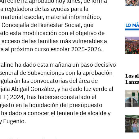
Arrecife ha aprobado hoy lunes, de forma
a reguladora de las ayudas para la
 material escolar, material informático,
 Concejalía de Bienestar Social, que
LO MÁ
ado esta modificación con el objetivo de
l acceso de las familias más vulnerables a
ra al próximo curso escolar 2025-2026.
talino ha dado esta mañana un paso decisivo
General de Subvenciones con la aprobación
Los al
egularán las convocatorias del área de
Lanza
jala Abigail González, y ha dado luz verde al
EF) 2024, tras haberse constatado el
gasto en la liquidación del presupuesto
ha dado a conocer el teniente de alcalde y
y Eugenio.