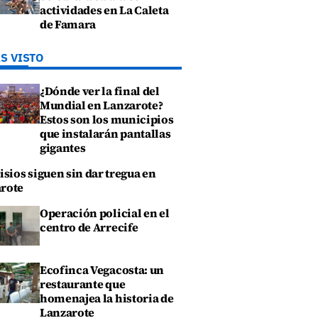
actividades en La Caleta
de Famara
S VISTO
¿Dónde ver la final del
Mundial en Lanzarote?
Estos son los municipios
que instalarán pantallas
gigantes
isios siguen sin dar tregua en
rote
Operación policial en el
centro de Arrecife
Ecofinca Vegacosta: un
restaurante que
homenajea la historia de
Lanzarote