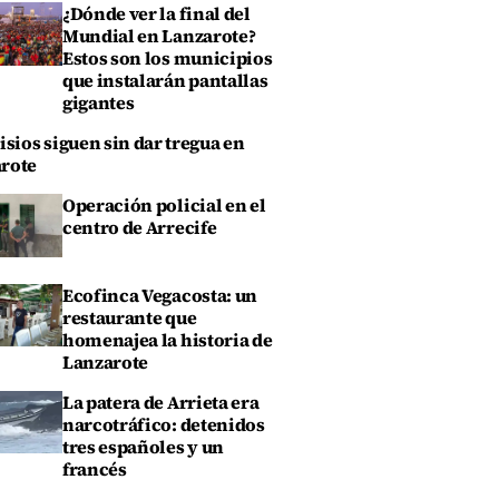
¿Dónde ver la final del
Mundial en Lanzarote?
Estos son los municipios
que instalarán pantallas
gigantes
isios siguen sin dar tregua en
rote
Operación policial en el
centro de Arrecife
Ecofinca Vegacosta: un
restaurante que
homenajea la historia de
Lanzarote
La patera de Arrieta era
narcotráfico: detenidos
tres españoles y un
francés