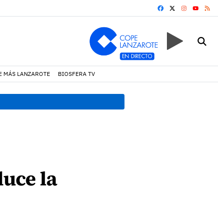
FACEBOOK
X
INSTAGRA
RS
YOUTUB
E MÁS LANZAROTE
BIOSFERA TV
19:07 h.
Un incendio locali
luce la