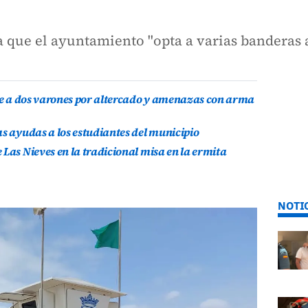
que el ayuntamiento "opta a varias banderas a
ene a dos varones por altercado y amenazas con arma
as ayudas a los estudiantes del municipio
Las Nieves en la tradicional misa en la ermita
NOTI