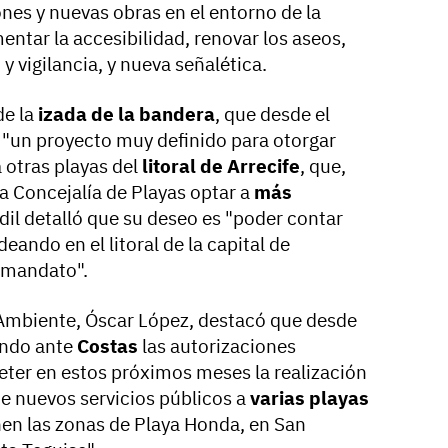
nes y nuevas obras en el entorno de la
entar la accesibilidad, renovar los aseos,
y vigilancia, y nueva señalética.
de la
izada de la bandera
, que desde el
 "un proyecto muy definido para otorgar
 otras playas del
litoral de Arrecife
, que,
la Concejalía de Playas optar a
más
edil detalló que su deseo es "poder contar
eando en el litoral de la capital de
o mandato".
 Ambiente, Óscar López, destacó que desde
ando ante
Costas
las autorizaciones
ter en estos próximos meses la realización
de nuevos servicios públicos a
varias playas
nen las zonas de Playa Honda, en San