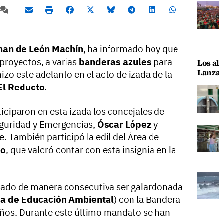
han de León Machín
, ha informado hoy que
proyectos, a varias
banderas azules
para
Los al
Lanza
 hizo este adelanto en el acto de izada de la
El Reducto
.
iciparon en esta izada los concejales de
eguridad y Emergencias,
Óscar López
y
. También participó la edil del Área de
no
, que valoró contar con esta insignia en la
rado de manera consecutiva ser galardonada
a de Educación Ambiental
) con la Bandera
años. Durante este último mandato se han