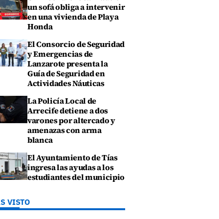
un sofá obliga a intervenir
en una vivienda de Playa
Honda
El Consorcio de Seguridad
y Emergencias de
Lanzarote presenta la
Guía de Seguridad en
Actividades Náuticas
La Policía Local de
Arrecife detiene a dos
varones por altercado y
amenazas con arma
blanca
El Ayuntamiento de Tías
ingresa las ayudas a los
estudiantes del municipio
S VISTO