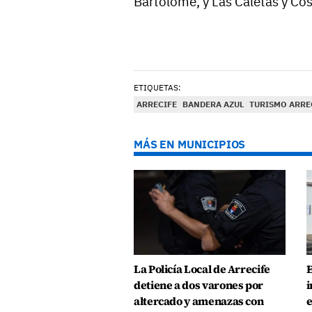
Bartolomé, y Las Caletas y Cos
ETIQUETAS:
ARRECIFE
BANDERA AZUL
TURISMO ARRE
MÁS EN MUNICIPIOS
La Policía Local de Arrecife
E
detiene a dos varones por
i
altercado y amenazas con
e