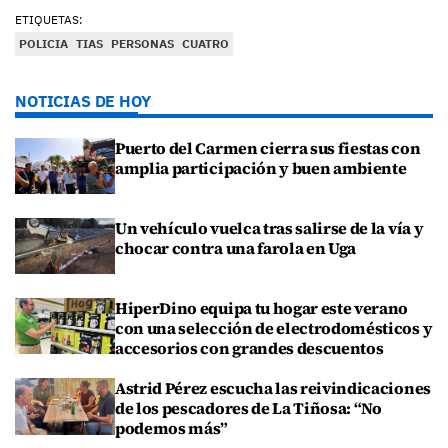
ETIQUETAS:
POLICIA
TIAS
PERSONAS
CUATRO
NOTICIAS DE HOY
Puerto del Carmen cierra sus fiestas con
amplia participación y buen ambiente
Un vehículo vuelca tras salirse de la vía y
chocar contra una farola en Uga
HiperDino equipa tu hogar este verano
con una selección de electrodomésticos y
accesorios con grandes descuentos
Astrid Pérez escucha las reivindicaciones
de los pescadores de La Tiñosa: “No
podemos más”