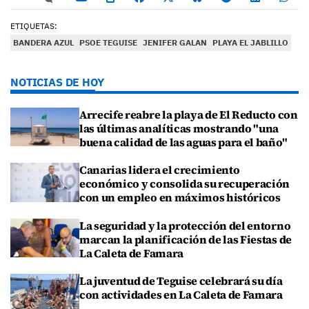
ETIQUETAS:
BANDERA AZUL
PSOE TEGUISE
JENIFER GALAN
PLAYA EL JABLILLO
NOTICIAS DE HOY
Arrecife reabre la playa de El Reducto con
las últimas analíticas mostrando "una
buena calidad de las aguas para el baño"
Canarias lidera el crecimiento
económico y consolida su recuperación
con un empleo en máximos históricos
La seguridad y la protección del entorno
marcan la planificación de las Fiestas de
La Caleta de Famara
La juventud de Teguise celebrará su día
con actividades en La Caleta de Famara