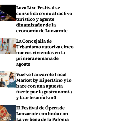
Lava Live Festival se
consolida como atractivo
turístico y agente
dinamizador de la
economía de Lanzarote
La Concejalía de
Urbanismo autoriza cinco
nuevas viviendas en la
primera semana de
agosto
Vuelve Lanzarote Local
Market by HiperDino y lo
hace con una apuesta
fuerte por la gastronomía
y la artesanía km0
El Festival de Ópera de
Lanzarote continúa con
La verbena de la Paloma