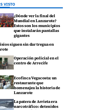
S VISTO
¿Dónde ver la final del
Mundial en Lanzarote?
Estos son los municipios
que instalarán pantallas
gigantes
isios siguen sin dar tregua en
rote
Operación policial en el
centro de Arrecife
Ecofinca Vegacosta: un
restaurante que
homenajea la historia de
Lanzarote
La patera de Arrieta era
narcotráfico: detenidos