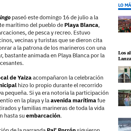
LO MÁ
ingo
paseó este domingo 16 de julio a la
nte marítimo del pueblo de
Playa Blanca
,
rcaciones, de pesca y recreo. Estuvo
nos, vecinas y turistas que se dieron cita
nrar a la patrona de los marineros con una
Los al
r, bastante animada en Playa Blanca por la
Lanza
ncesantes.
cal de Yaiza
acompañaron la celebración
icipal
hizo lo propio durante el recorrido
aya pequeña. Si ya era notoria la participación
gentío en la playa y la
avenida marítima
fue
rados y familias marineras de toda la vida
n hasta su
embarcación
.
ación de la parranda
Pal’ Porrón
siguieron