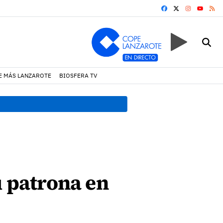
FACEBOOK
X
INSTAGRA
RS
YOUTUB
E MÁS LANZAROTE
BIOSFERA TV
13:20 h.
Lava Live Festival
u patrona en