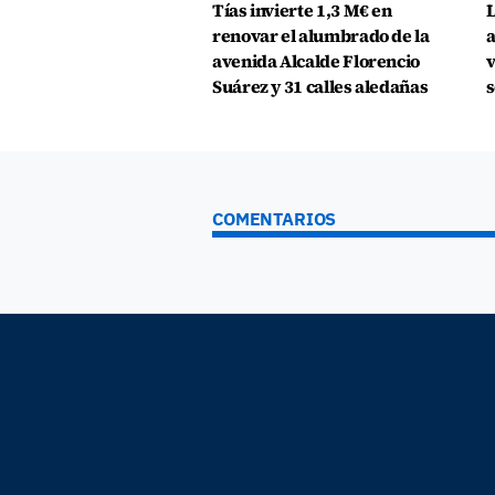
Tías invierte 1,3 M€ en
L
renovar el alumbrado de la
a
avenida Alcalde Florencio
v
Suárez y 31 calles aledañas
s
COMENTARIOS