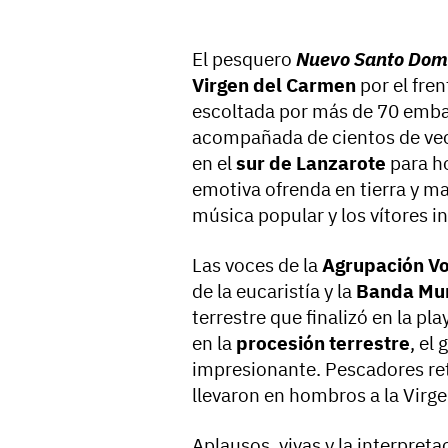
El pesquero
Nuevo Santo Dom
Virgen del Carmen
por el fre
escoltada por más de 70 emba
acompañada de cientos de veci
en el
sur de Lanzarote
para ho
emotiva ofrenda en tierra y ma
música popular y los vítores i
Las voces de la
Agrupación Vo
de la eucaristía y la
Banda Mun
terrestre que finalizó en la pl
en la
procesión terrestre
, el 
impresionante. Pescadores reti
llevaron en hombros a la Virge
Aplausos, vivas y la interpret