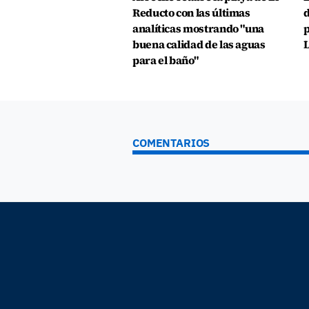
Reducto con las últimas
d
analíticas mostrando "una
p
buena calidad de las aguas
L
para el baño"
COMENTARIOS