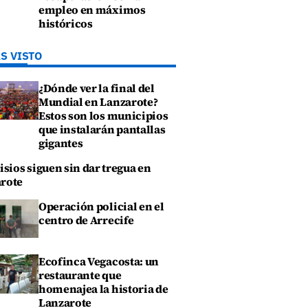
empleo en máximos
históricos
S VISTO
¿Dónde ver la final del
Mundial en Lanzarote?
Estos son los municipios
que instalarán pantallas
gigantes
isios siguen sin dar tregua en
rote
Operación policial en el
centro de Arrecife
Ecofinca Vegacosta: un
restaurante que
homenajea la historia de
Lanzarote