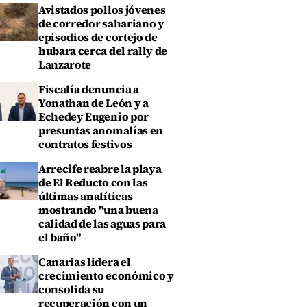
Avistados pollos jóvenes
de corredor sahariano y
episodios de cortejo de
hubara cerca del rally de
Lanzarote
Fiscalía denuncia a
Yonathan de León y a
Echedey Eugenio por
presuntas anomalías en
contratos festivos
Arrecife reabre la playa
de El Reducto con las
últimas analíticas
mostrando "una buena
calidad de las aguas para
el baño"
Canarias lidera el
crecimiento económico y
consolida su
recuperación con un