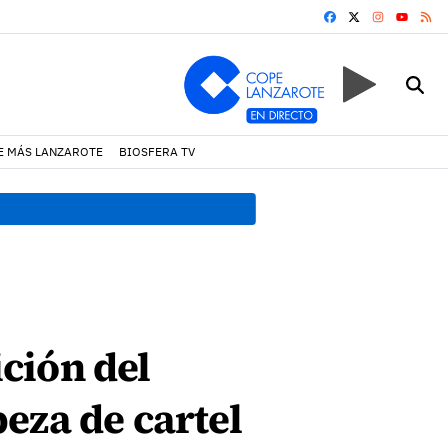
FACEBOOK
X
INSTAGRA
RS
YOUTUB
E MÁS LANZAROTE
BIOSFERA TV
08:49 h.
Avistados pollos j
ción del
eza de cartel