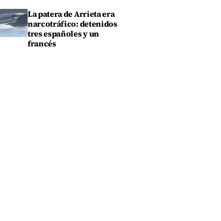
La patera de Arrieta era
narcotráfico: detenidos
tres españoles y un
francés