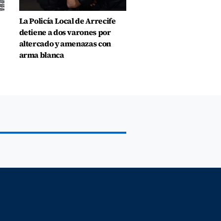
La Policía Local de Arrecife
detiene a dos varones por
altercado y amenazas con
arma blanca