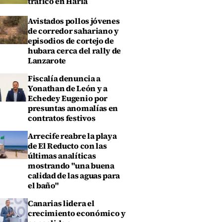
tráfico en Haría
Avistados pollos jóvenes
de corredor sahariano y
episodios de cortejo de
hubara cerca del rally de
Lanzarote
Fiscalía denuncia a
Yonathan de León y a
Echedey Eugenio por
presuntas anomalías en
contratos festivos
Arrecife reabre la playa
de El Reducto con las
últimas analíticas
mostrando "una buena
calidad de las aguas para
el baño"
Canarias lidera el
crecimiento económico y