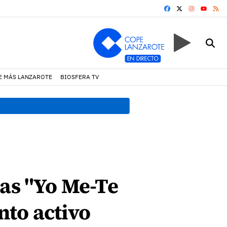
FACEBOOK
X
INSTAGRA
RS
YOUTUB
E MÁS LANZAROTE
BIOSFERA TV
08:49 h.
Avistados pollos j
das "Yo Me-Te
nto activo