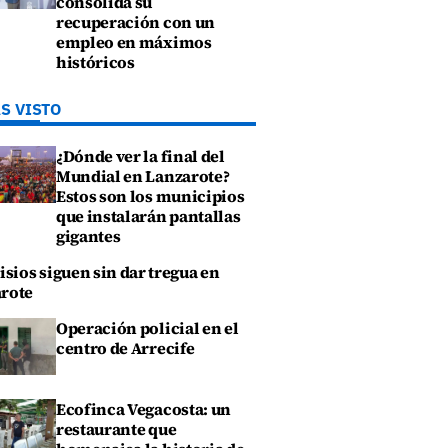
consolida su
recuperación con un
empleo en máximos
históricos
S VISTO
¿Dónde ver la final del
Mundial en Lanzarote?
Estos son los municipios
que instalarán pantallas
gigantes
isios siguen sin dar tregua en
rote
Operación policial en el
centro de Arrecife
Ecofinca Vegacosta: un
restaurante que