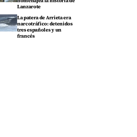
homenajea la historia de
Lanzarote
La patera de Arrieta era
narcotráfico: detenidos
tres españoles y un
francés