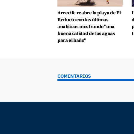
Arrecife reabre la playa de El
L
Reducto con las últimas
d
analíticas mostrando "una
p
buena calidad de las aguas
L
para el baño"
COMENTARIOS