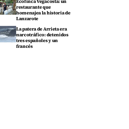
Ecofinca Vegacosta: un
restaurante que
homenajea la historia de
Lanzarote
La patera de Arrieta era
narcotráfico: detenidos
tres españoles y un
francés