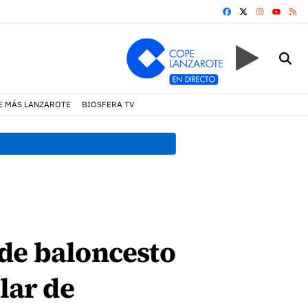
FACEBOOK
X
INSTAGRA
RS
YOUTUB
E MÁS LANZAROTE
BIOSFERA TV
18:45 h.
Fiscalía denuncia 
 de baloncesto
lar de