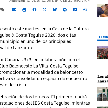
Actualizado:
17/06/26 |
11:20
| TIEMPO DE LECTURA: 2 MIN.
esentó este martes, en la Casa de la Cultura
guise & Costa Teguise 2026, dos citas
LO MÁ
municipio en uno de los principales
val de Lanzarote.
por Canarias 3x3, en colaboración con el
Club Baloncesto La Villa-Costa Teguise
e promocionar la modalidad de baloncesto
Los al
ortiva y consolidar un espacio de encuentro
Lanza
to de la isla.
lebración de dos torneos. El primero tendrá
s instalaciones del IES Costa Teguise, mientras