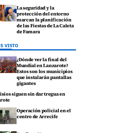
La seguridad y la
protección del entorno
marcan la planificación
de las Fiestas de La Caleta
de Famara
S VISTO
¿Dónde ver la final del
Mundial en Lanzarote?
Estos son los municipios
que instalarán pantallas
gigantes
isios siguen sin dar tregua en
rote
Operación policial en el
centro de Arrecife