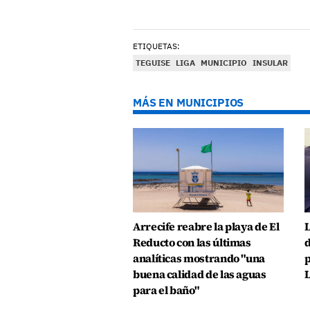
ETIQUETAS:
TEGUISE
LIGA
MUNICIPIO
INSULAR
MÁS EN MUNICIPIOS
Arrecife reabre la playa de El
L
Reducto con las últimas
d
analíticas mostrando "una
p
buena calidad de las aguas
L
para el baño"