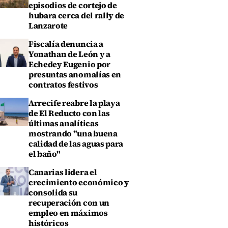
episodios de cortejo de
hubara cerca del rally de
Lanzarote
Fiscalía denuncia a
Yonathan de León y a
Echedey Eugenio por
presuntas anomalías en
contratos festivos
Arrecife reabre la playa
de El Reducto con las
últimas analíticas
mostrando "una buena
calidad de las aguas para
el baño"
Canarias lidera el
crecimiento económico y
consolida su
recuperación con un
empleo en máximos
históricos