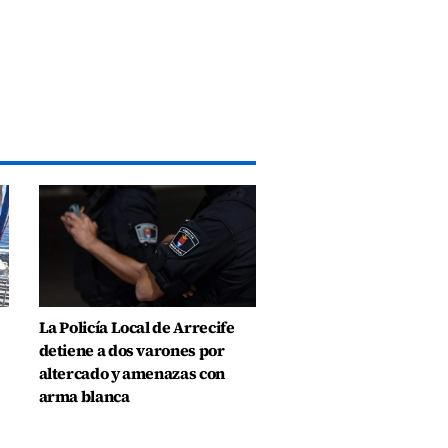
La Policía Local de Arrecife
detiene a dos varones por
altercado y amenazas con
arma blanca