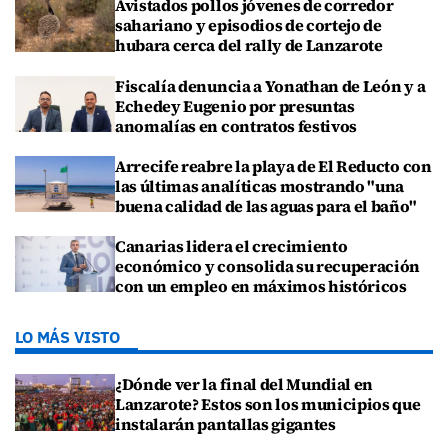
Avistados pollos jóvenes de corredor
sahariano y episodios de cortejo de
hubara cerca del rally de Lanzarote
Fiscalía denuncia a Yonathan de León y a
Echedey Eugenio por presuntas
anomalías en contratos festivos
Arrecife reabre la playa de El Reducto con
las últimas analíticas mostrando "una
buena calidad de las aguas para el baño"
Canarias lidera el crecimiento
económico y consolida su recuperación
con un empleo en máximos históricos
LO MÁS VISTO
¿Dónde ver la final del Mundial en
Lanzarote? Estos son los municipios que
instalarán pantallas gigantes