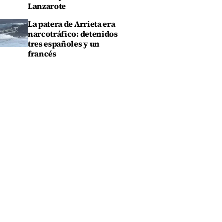
Lanzarote
La patera de Arrieta era
narcotráfico: detenidos
tres españoles y un
francés