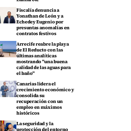
Fiscalía denuncia a
Yonathan de León y a
Echedey Eugenio por
presuntas anomalías en
contratos festivos
Arrecife reabre la playa
de El Reducto con las
últimas analíticas
mostrando "una buena
calidad de las aguas para
el baño"
Canarias lidera el
crecimiento económico y
consolida su
recuperación con un
empleo en máximos
históricos
La seguridad y la
protección del entorno