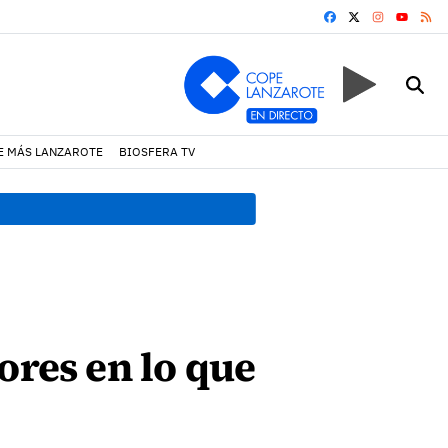
FACEBOOK
X
INSTAGRA
RS
YOUTUB
E MÁS LANZAROTE
BIOSFERA TV
18:45 h.
Fiscalía denuncia 
ores en lo que