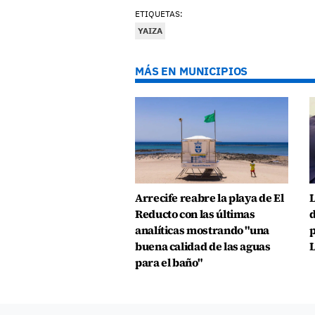
ETIQUETAS:
YAIZA
MÁS EN MUNICIPIOS
Arrecife reabre la playa de El
L
Reducto con las últimas
d
analíticas mostrando "una
p
buena calidad de las aguas
L
para el baño"