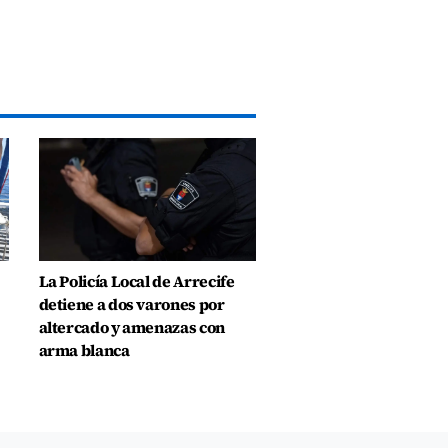
La Policía Local de Arrecife
detiene a dos varones por
altercado y amenazas con
arma blanca