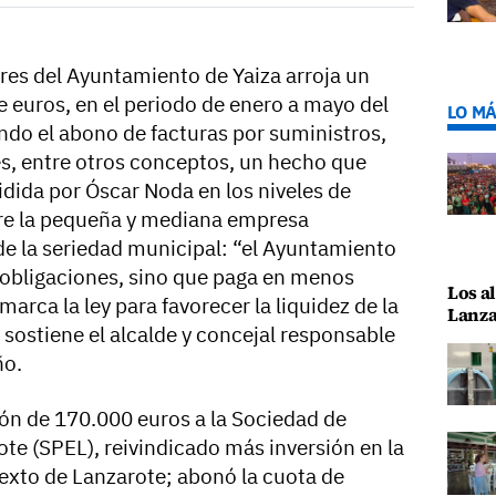
res del Ayuntamiento de Yaiza arroja un
e euros, en el periodo de enero a mayo del
LO MÁ
ando el abono de facturas por suministros,
es, entre otros conceptos, un hecho que
idida por Óscar Noda en los niveles de
re la pequeña y mediana empresa
de la seriedad municipal: “el Ayuntamiento
 obligaciones, sino que paga en menos
Los al
marca la ley para favorecer la liquidez de la
Lanza
ostiene el alcalde y concejal responsable
ño.
ión de 170.000 euros a la Sociedad de
te (SPEL), reivindicado más inversión en la
exto de Lanzarote; abonó la cuota de