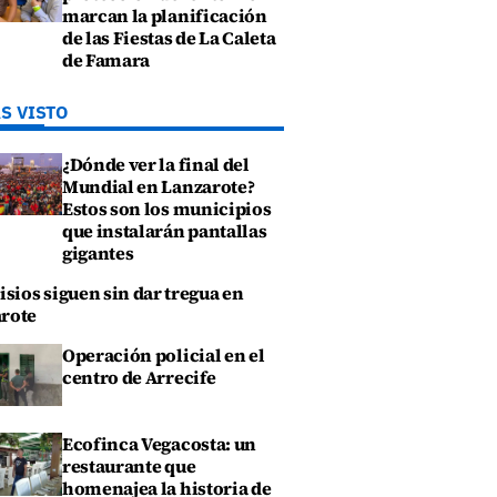
marcan la planificación
de las Fiestas de La Caleta
de Famara
S VISTO
¿Dónde ver la final del
Mundial en Lanzarote?
Estos son los municipios
que instalarán pantallas
gigantes
isios siguen sin dar tregua en
rote
Operación policial en el
centro de Arrecife
Ecofinca Vegacosta: un
restaurante que
homenajea la historia de