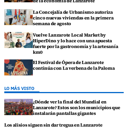
de la economía de Lanzarote
La Concejalía de Urbanismo autoriza
cinco nuevas viviendas en la primera
semana de agosto
Vuelve Lanzarote Local Market by
HiperDino y lo hace con una apuesta
fuerte por la gastronomía y la artesanía
km0
El Festival de Ópera de Lanzarote
continúa con La verbena de la Paloma
LO MÁS VISTO
¿Dónde ver la final del Mundial en
Lanzarote? Estos son los municipios que
instalarán pantallas gigantes
Los alisios siguen sin dar tregua en Lanzarote