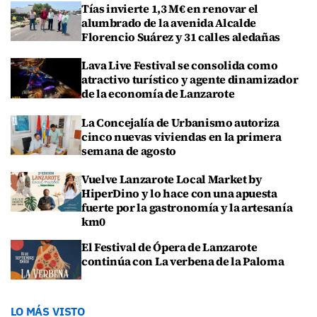
Tías invierte 1,3 M€ en renovar el
alumbrado de la avenida Alcalde
Florencio Suárez y 31 calles aledañas
Lava Live Festival se consolida como
atractivo turístico y agente dinamizador
de la economía de Lanzarote
La Concejalía de Urbanismo autoriza
cinco nuevas viviendas en la primera
semana de agosto
Vuelve Lanzarote Local Market by
HiperDino y lo hace con una apuesta
fuerte por la gastronomía y la artesanía
km0
El Festival de Ópera de Lanzarote
continúa con La verbena de la Paloma
LO MÁS VISTO