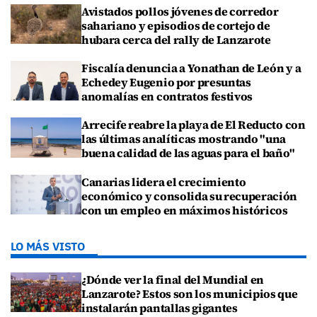
Avistados pollos jóvenes de corredor
sahariano y episodios de cortejo de
hubara cerca del rally de Lanzarote
Fiscalía denuncia a Yonathan de León y a
Echedey Eugenio por presuntas
anomalías en contratos festivos
Arrecife reabre la playa de El Reducto con
las últimas analíticas mostrando "una
buena calidad de las aguas para el baño"
Canarias lidera el crecimiento
económico y consolida su recuperación
con un empleo en máximos históricos
LO MÁS VISTO
¿Dónde ver la final del Mundial en
Lanzarote? Estos son los municipios que
instalarán pantallas gigantes