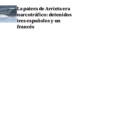
La patera de Arrieta era
narcotráfico: detenidos
tres españoles y un
francés