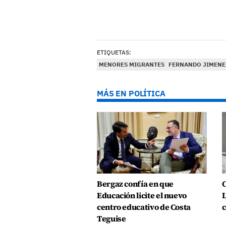
ETIQUETAS:
MENORES MIGRANTES
FERNANDO JIMENE
MÁS EN POLÍTICA
Bergaz confía en que
C
Educación licite el nuevo
L
centro educativo de Costa
c
Teguise