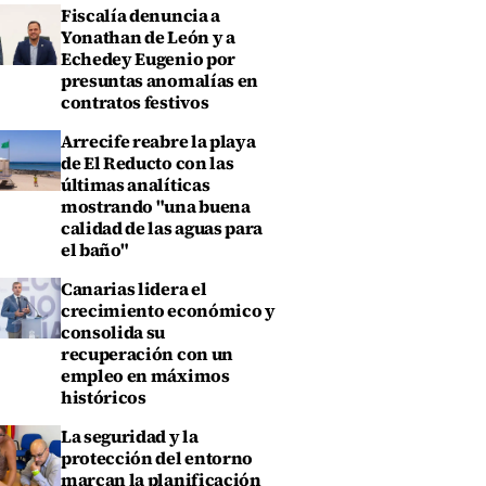
Fiscalía denuncia a
Yonathan de León y a
Echedey Eugenio por
presuntas anomalías en
contratos festivos
Arrecife reabre la playa
de El Reducto con las
últimas analíticas
mostrando "una buena
calidad de las aguas para
el baño"
Canarias lidera el
crecimiento económico y
consolida su
recuperación con un
empleo en máximos
históricos
La seguridad y la
protección del entorno
marcan la planificación