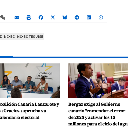
Z
NC-BC
NC-BC TEGUISE
oalición Canaria Lanzarote y
Bergaz exige al Gobierno
a Graciosa aprueba su
canario "enmendar el error
alendario electoral
de 2025 y activar los 15
millones para el ciclo del agu