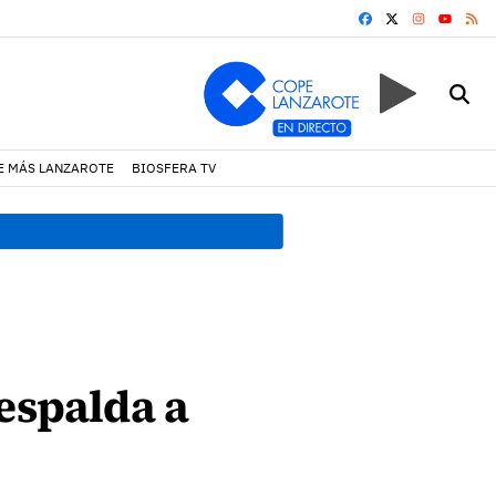
FACEBOOK
X
INSTAGRA
RS
YOUTUB
E MÁS LANZAROTE
BIOSFERA TV
18:45 h.
Fiscalía denuncia 
espalda a