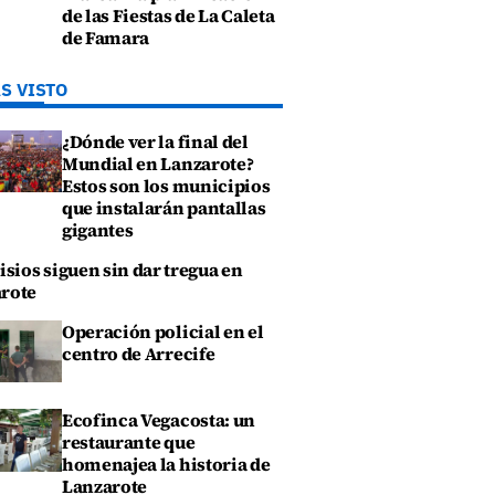
de las Fiestas de La Caleta
de Famara
S VISTO
¿Dónde ver la final del
Mundial en Lanzarote?
Estos son los municipios
que instalarán pantallas
gigantes
isios siguen sin dar tregua en
rote
Operación policial en el
centro de Arrecife
Ecofinca Vegacosta: un
restaurante que
homenajea la historia de
Lanzarote