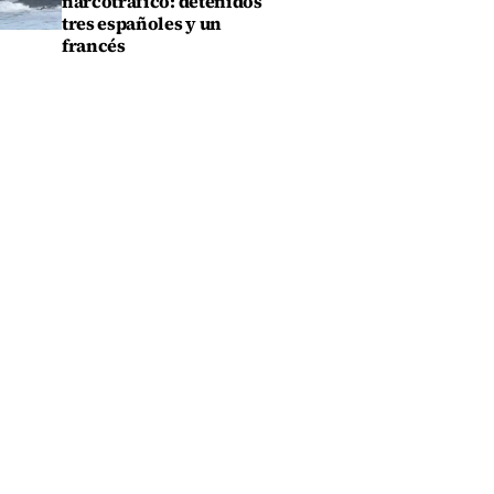
narcotráfico: detenidos
tres españoles y un
francés