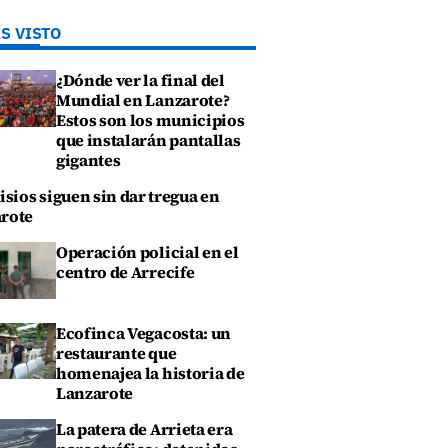
S VISTO
¿Dónde ver la final del
Mundial en Lanzarote?
Estos son los municipios
que instalarán pantallas
gigantes
isios siguen sin dar tregua en
rote
Operación policial en el
centro de Arrecife
Ecofinca Vegacosta: un
restaurante que
homenajea la historia de
Lanzarote
La patera de Arrieta era