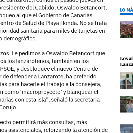
 presidente del Cabildo, Oswaldo Betancort,
LO MÁ
loqueo al que el Gobierno de Canarias
ntro de Salud de Playa Honda. No se trata
ioridad sanitaria para miles de tarjetas en
to demográfico.
plazos. Le pedimos a Oswaldo Betancort que
Los al
os los lanzaroteños, también en los
Lanza
 PSOE, y desbloquee el nuevo Centro de
r de defender a Lanzarote, ha preferido
as para hacerle el trabajo a la consejera,
ión como ‘macroproyecto’ y blanquear el
ias con esta isla”, señaló la secretaria
 Corujo.
yecto permitirá más consultas, más
os asistenciales, reforzando la atención de