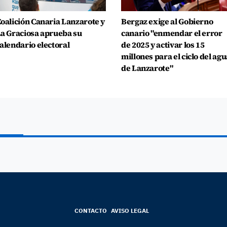
oalición Canaria Lanzarote y
Bergaz exige al Gobierno
a Graciosa aprueba su
canario "enmendar el error
alendario electoral
de 2025 y activar los 15
millones para el ciclo del agu
de Lanzarote"
CONTACTO
AVISO LEGAL