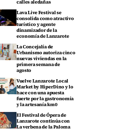
calles aledañas
Lava Live Festival se
consolida como atractivo
turístico y agente
dinamizador de la
economía de Lanzarote
La Concejalía de
Urbanismo autoriza cinco
nuevas viviendas en la
primera semana de
agosto
Vuelve Lanzarote Local
Market by HiperDino y lo
hace con una apuesta
fuerte por la gastronomía
y la artesanía km0
El Festival de Ópera de
Lanzarote continúa con
La verbena de la Paloma