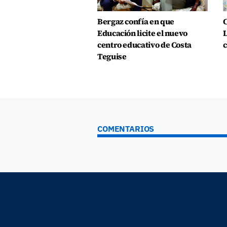
Bergaz confía en que
C
Educación licite el nuevo
L
centro educativo de Costa
c
Teguise
COMENTARIOS