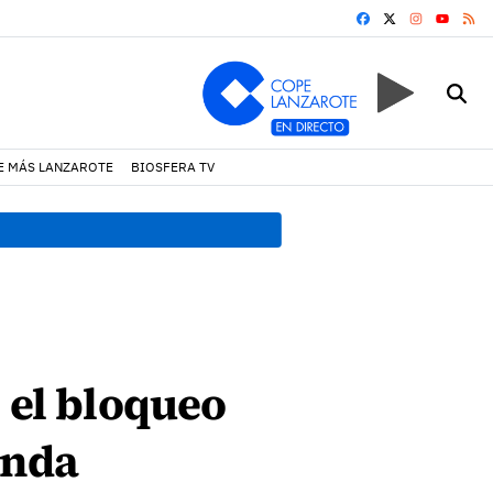
FACEBOOK
X
INSTAGRA
RS
YOUTUB
E MÁS LANZAROTE
BIOSFERA TV
13:20 h.
Lava Live Festival
 el bloqueo
onda