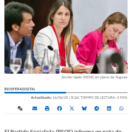
Jenifer Galán (PSOE) en pleno de Teguise
BIOSFERADIGITAL
Actualizado:
16/06/25 |
8:26
| TIEMPO DE LECTURA: 3 MIN.
El Partido Socialista (PSOE) informa en nota de