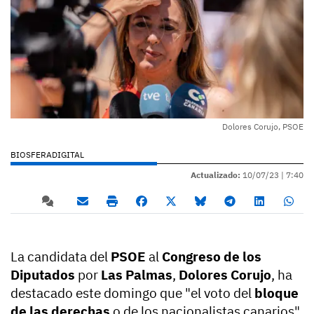
Dolores Corujo, PSOE
BIOSFERADIGITAL
Actualizado:
10/07/23 |
7:40
La candidata del
PSOE
al
Congreso de los
Diputados
por
Las Palmas
,
Dolores Corujo
, ha
destacado este domingo que "el voto del
bloque
de las derechas
o de los nacionalistas canarios"