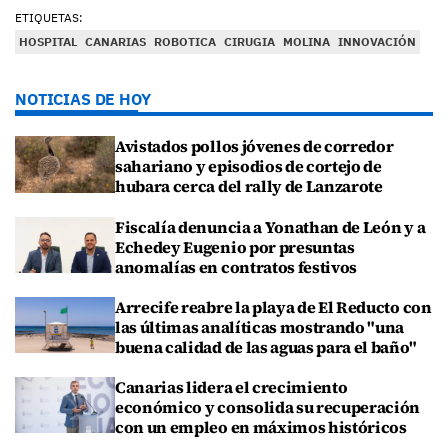
ETIQUETAS:
HOSPITAL
CANARIAS
ROBOTICA
CIRUGIA
MOLINA
INNOVACIÓN
NOTICIAS DE HOY
Avistados pollos jóvenes de corredor
sahariano y episodios de cortejo de
hubara cerca del rally de Lanzarote
Fiscalía denuncia a Yonathan de León y a
Echedey Eugenio por presuntas
anomalías en contratos festivos
Arrecife reabre la playa de El Reducto con
las últimas analíticas mostrando "una
buena calidad de las aguas para el baño"
Canarias lidera el crecimiento
económico y consolida su recuperación
con un empleo en máximos históricos