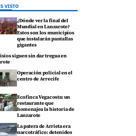
S VISTO
¿Dónde ver la final del
Mundial en Lanzarote?
Estos son los municipios
que instalarán pantallas
gigantes
isios siguen sin dar tregua en
rote
Operación policial en el
centro de Arrecife
Ecofinca Vegacosta: un
restaurante que
homenajea la historia de
Lanzarote
La patera de Arrieta era
narcotráfico: detenidos