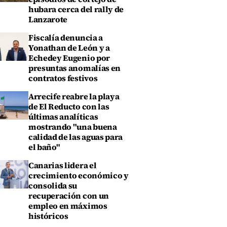
hubara cerca del rally de
Lanzarote
Fiscalía denuncia a
Yonathan de León y a
Echedey Eugenio por
presuntas anomalías en
contratos festivos
Arrecife reabre la playa
de El Reducto con las
últimas analíticas
mostrando "una buena
calidad de las aguas para
el baño"
Canarias lidera el
crecimiento económico y
consolida su
recuperación con un
empleo en máximos
históricos