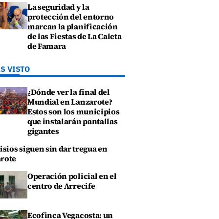
La seguridad y la
protección del entorno
marcan la planificación
de las Fiestas de La Caleta
de Famara
S VISTO
¿Dónde ver la final del
Mundial en Lanzarote?
Estos son los municipios
que instalarán pantallas
gigantes
isios siguen sin dar tregua en
rote
Operación policial en el
centro de Arrecife
Ecofinca Vegacosta: un