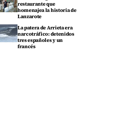
restaurante que
homenajea la historia de
Lanzarote
La patera de Arrieta era
narcotráfico: detenidos
tres españoles y un
francés