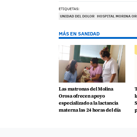
ETIQUETAS:
UNIDAD DEL DOLOR
HOSPITAL MORINA O
MÁS EN SANIDAD
Las matronas del Molina
T
Orosa ofrecen apoyo
l
especializado a la lactancia
S
materna las 24 horas del día
p