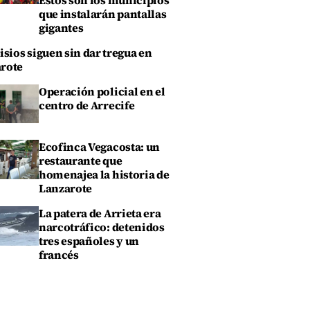
Estos son los municipios
que instalarán pantallas
gigantes
isios siguen sin dar tregua en
rote
Operación policial en el
centro de Arrecife
Ecofinca Vegacosta: un
restaurante que
homenajea la historia de
Lanzarote
La patera de Arrieta era
narcotráfico: detenidos
tres españoles y un
francés