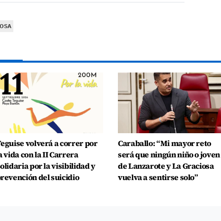
ROSA
eguise volverá a correr por
Caraballo: “Mi mayor reto
a vida con la II Carrera
será que ningún niño o joven
olidaria por la visibilidad y
de Lanzarote y La Graciosa
revención del suicidio
vuelva a sentirse solo”