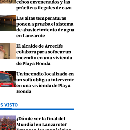
cebos envenenados y las
prácticas ilegales de caza
Las altas temperaturas
ponen a prueba el sistema
de abastecimiento de agua
en Lanzarote
El alcalde de Arrecife
colabora para sofocar un
incendio en una vivienda
de Playa Honda
Un incendio localizado en
un sofá obliga a intervenir
en una vivienda de Playa
Honda
S VISTO
¿Dónde ver la final del
Mundial en Lanzarote?