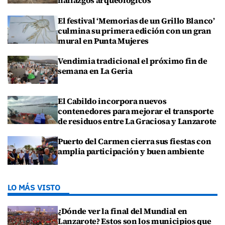
hallazgos arqueológicos
El festival ‘Memorias de un Grillo Blanco’
culmina su primera edición con un gran
mural en Punta Mujeres
Vendimia tradicional el próximo fin de
semana en La Geria
El Cabildo incorpora nuevos
contenedores para mejorar el transporte
de residuos entre La Graciosa y Lanzarote
Puerto del Carmen cierra sus fiestas con
amplia participación y buen ambiente
LO MÁS VISTO
¿Dónde ver la final del Mundial en
Lanzarote? Estos son los municipios que