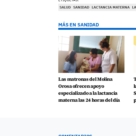
SALUD
SANIDAD
LACTANCIA MATERNA
L
MÁS EN SANIDAD
Las matronas del Molina
T
Orosa ofrecen apoyo
l
especializado a la lactancia
S
materna las 24 horas del día
p