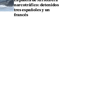
narcotráfico: detenidos
tres españoles y un
francés