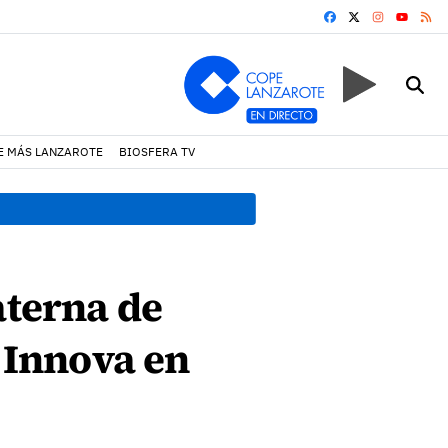
FACEBOOK
X
INSTAGRA
RS
YOUTUB
E MÁS LANZAROTE
BIOSFERA TV
12:34 h.
La seguridad y la 
aterna de
s Innova en