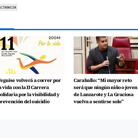
ACTANCIA
eguise volverá a correr por
Caraballo: “Mi mayor reto
a vida con la II Carrera
será que ningún niño o joven
olidaria por la visibilidad y
de Lanzarote y La Graciosa
revención del suicidio
vuelva a sentirse solo”