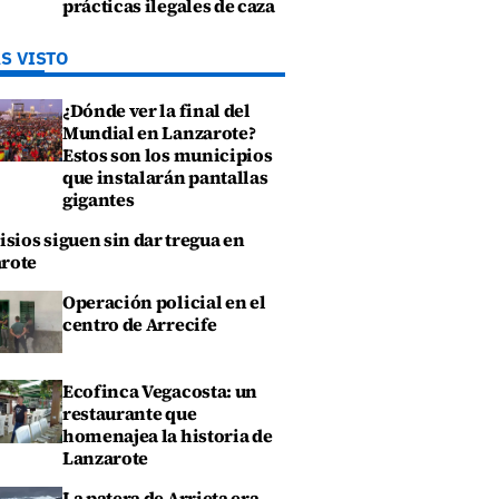
prácticas ilegales de caza
S VISTO
¿Dónde ver la final del
Mundial en Lanzarote?
Estos son los municipios
que instalarán pantallas
gigantes
isios siguen sin dar tregua en
rote
Operación policial en el
centro de Arrecife
Ecofinca Vegacosta: un
restaurante que
homenajea la historia de
Lanzarote
La patera de Arrieta era