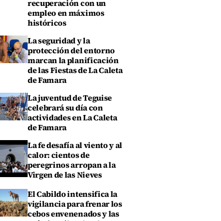
recuperación con un
empleo en máximos
históricos
La seguridad y la
protección del entorno
marcan la planificación
de las Fiestas de La Caleta
de Famara
La juventud de Teguise
celebrará su día con
actividades en La Caleta
de Famara
La fe desafía al viento y al
calor: cientos de
peregrinos arropan a la
Virgen de las Nieves
El Cabildo intensifica la
vigilancia para frenar los
cebos envenenados y las