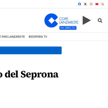
FACEBOOK
X
INSTAGRA
RS
YOUTUB
E MÁS LANZAROTE
BIOSFERA TV
19:07 h.
Un incendio locali
o del Seprona