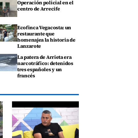
Operación policial en el
centro de Arrecife
Ecofinca Vegacosta: un
restaurante que
homenajea la historia de
Lanzarote
La patera de Arrieta era
narcotráfico: detenidos
tres españoles y un
francés