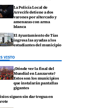
La Policía Local de
Arrecife detiene a dos
varones por altercado y
amenazas con arma
blanca
El Ayuntamiento de Tías
ingresa las ayudas a los
estudiantes del municipio
S VISTO
¿Dónde ver la final del
Mundial en Lanzarote?
Estos son los municipios
que instalarán pantallas
gigantes
isios siguen sin dar tregua en
rote