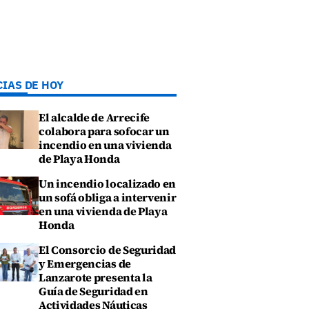
CIAS DE HOY
El alcalde de Arrecife
colabora para sofocar un
incendio en una vivienda
de Playa Honda
Un incendio localizado en
un sofá obliga a intervenir
en una vivienda de Playa
Honda
El Consorcio de Seguridad
y Emergencias de
Lanzarote presenta la
Guía de Seguridad en
Actividades Náuticas