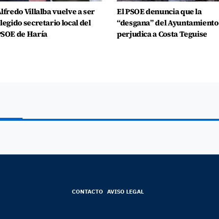
lfredo Villalba vuelve a ser
El PSOE denuncia que la
legido secretario local del
“desgana” del Ayuntamiento
SOE de Haría
perjudica a Costa Teguise
CONTACTO
AVISO LEGAL