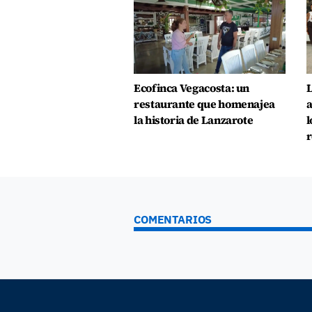
Ecofinca Vegacosta: un
L
restaurante que homenajea
a
la historia de Lanzarote
l
r
COMENTARIOS