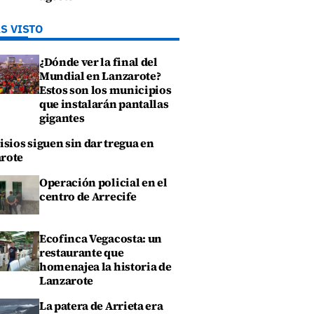
S VISTO
¿Dónde ver la final del
Mundial en Lanzarote?
Estos son los municipios
que instalarán pantallas
gigantes
isios siguen sin dar tregua en
rote
Operación policial en el
centro de Arrecife
Ecofinca Vegacosta: un
restaurante que
homenajea la historia de
Lanzarote
La patera de Arrieta era