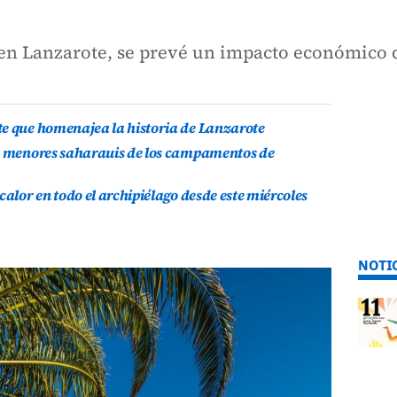
 en Lanzarote, se prevé un impacto económico 
te que homenajea la historia de Lanzarote
is menores saharauis de los campamentos de
calor en todo el archipiélago desde este miércoles
NOTI