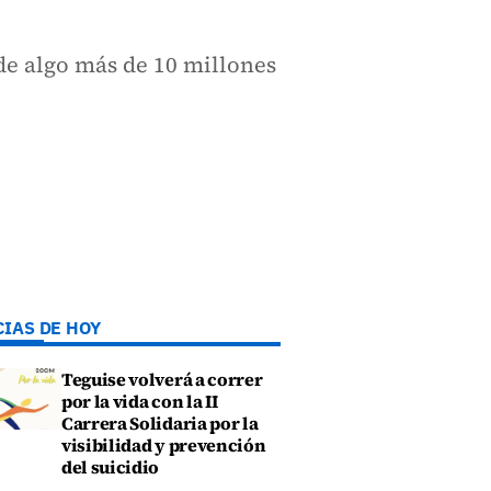
de algo más de 10 millones
CIAS DE HOY
Teguise volverá a correr
por la vida con la II
Carrera Solidaria por la
visibilidad y prevención
del suicidio