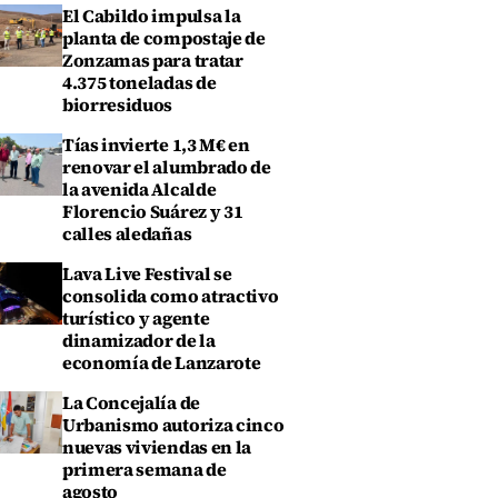
El Cabildo impulsa la
planta de compostaje de
Zonzamas para tratar
4.375 toneladas de
biorresiduos
Tías invierte 1,3 M€ en
renovar el alumbrado de
la avenida Alcalde
Florencio Suárez y 31
calles aledañas
Lava Live Festival se
consolida como atractivo
turístico y agente
dinamizador de la
economía de Lanzarote
La Concejalía de
Urbanismo autoriza cinco
nuevas viviendas en la
primera semana de
agosto