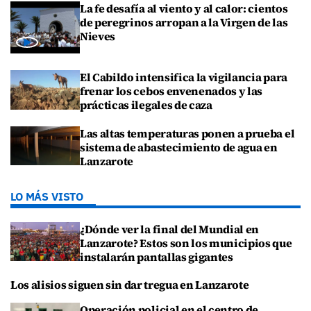
La fe desafía al viento y al calor: cientos
de peregrinos arropan a la Virgen de las
Nieves
El Cabildo intensifica la vigilancia para
frenar los cebos envenenados y las
prácticas ilegales de caza
Las altas temperaturas ponen a prueba el
sistema de abastecimiento de agua en
Lanzarote
LO MÁS VISTO
¿Dónde ver la final del Mundial en
Lanzarote? Estos son los municipios que
instalarán pantallas gigantes
Los alisios siguen sin dar tregua en Lanzarote
Operación policial en el centro de