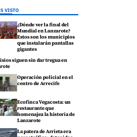
S VISTO
¿Dónde ver la final del
Mundial en Lanzarote?
Estos son los municipios
que instalarán pantallas
gigantes
isios siguen sin dar tregua en
rote
Operación policial en el
centro de Arrecife
Ecofinca Vegacosta: un
restaurante que
homenajea la historia de
Lanzarote
La patera de Arrieta era