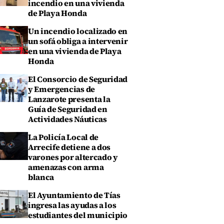
incendio en una vivienda
de Playa Honda
Un incendio localizado en
un sofá obliga a intervenir
en una vivienda de Playa
Honda
El Consorcio de Seguridad
y Emergencias de
Lanzarote presenta la
Guía de Seguridad en
Actividades Náuticas
La Policía Local de
Arrecife detiene a dos
varones por altercado y
amenazas con arma
blanca
El Ayuntamiento de Tías
ingresa las ayudas a los
estudiantes del municipio