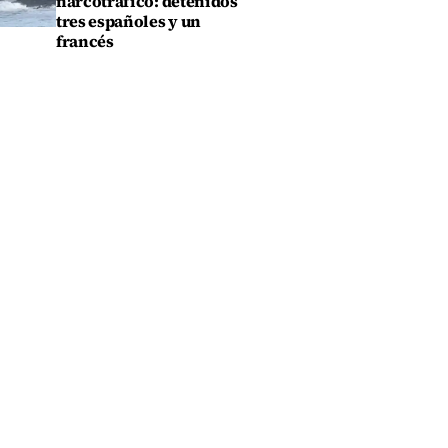
narcotráfico: detenidos
tres españoles y un
francés