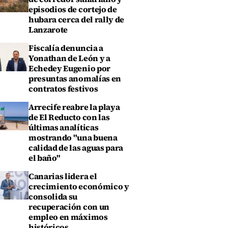
episodios de cortejo de
hubara cerca del rally de
Lanzarote
Fiscalía denuncia a
Yonathan de León y a
Echedey Eugenio por
presuntas anomalías en
contratos festivos
Arrecife reabre la playa
de El Reducto con las
últimas analíticas
mostrando "una buena
calidad de las aguas para
el baño"
Canarias lidera el
crecimiento económico y
consolida su
recuperación con un
empleo en máximos
históricos