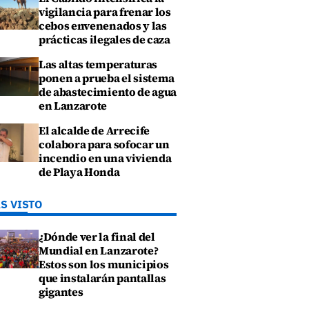
vigilancia para frenar los
cebos envenenados y las
prácticas ilegales de caza
Las altas temperaturas
ponen a prueba el sistema
de abastecimiento de agua
en Lanzarote
El alcalde de Arrecife
colabora para sofocar un
incendio en una vivienda
de Playa Honda
S VISTO
¿Dónde ver la final del
Mundial en Lanzarote?
Estos son los municipios
que instalarán pantallas
gigantes