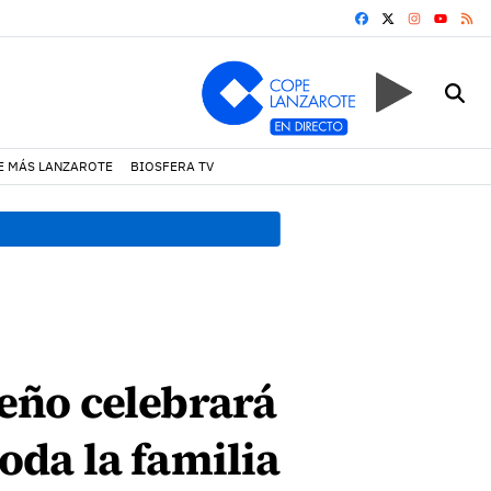
FACEBOOK
X
INSTAGRA
RS
YOUTUB
E MÁS LANZAROTE
BIOSFERA TV
09:52 h.
El Cabildo intensif
teño celebrará
toda la familia