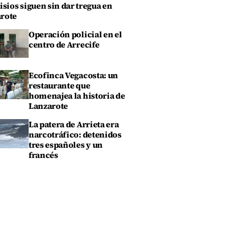
isios siguen sin dar tregua en
rote
Operación policial en el
centro de Arrecife
Ecofinca Vegacosta: un
restaurante que
homenajea la historia de
Lanzarote
La patera de Arrieta era
narcotráfico: detenidos
tres españoles y un
francés