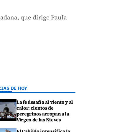
dadana, que dirige Paula
CIAS DE HOY
La fe desafía al viento y al
calor: cientos de
peregrinos arropan a la
Virgen de las Nieves
El Cabildo intensifica la