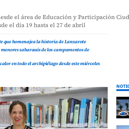
esde el área de Educación y Participación Ciu
e el día 19 hasta el 27 de abril
te que homenajea la historia de Lanzarote
is menores saharauis de los campamentos de
calor en todo el archipiélago desde este miércoles
NOTI