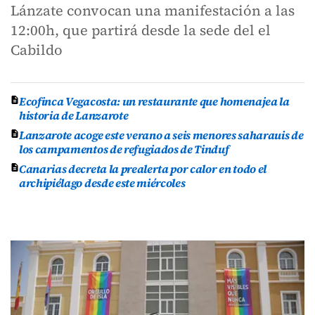
Lánzate convocan una manifestación a las
12:00h, que partirá desde la sede del el
Cabildo
Ecofinca Vegacosta: un restaurante que homenajea la
historia de Lanzarote
Lanzarote acoge este verano a seis menores saharauis de
los campamentos de refugiados de Tinduf
Canarias decreta la prealerta por calor en todo el
archipiélago desde este miércoles