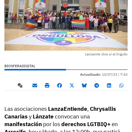
Lanzarote dice sí al Orgullo
BIOSFERADIGITAL
Actualizado:
15/07/23 |
7:43
Las asociaciones
LanzaEntiende
,
Chrysallis
Canarias
y
Lánzate
convocan una
manifestación
por los
derechos LGTBIQ+
en
Arrecife
, hoy sábado, a las 12:00h, que partirá