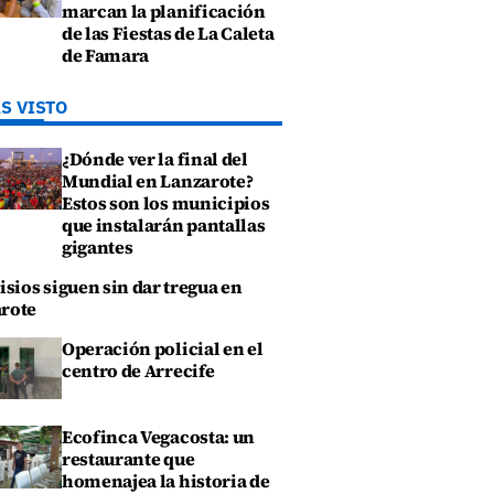
marcan la planificación
de las Fiestas de La Caleta
de Famara
S VISTO
¿Dónde ver la final del
Mundial en Lanzarote?
Estos son los municipios
que instalarán pantallas
gigantes
isios siguen sin dar tregua en
rote
Operación policial en el
centro de Arrecife
Ecofinca Vegacosta: un
restaurante que
homenajea la historia de