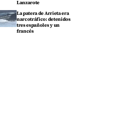
Lanzarote
La patera de Arrieta era
narcotráfico: detenidos
tres españoles y un
francés