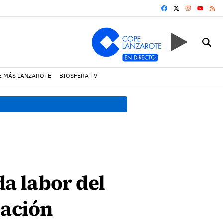
FACEBOOK
X
INSTAGRA
RS
YOUTUB
E MÁS LANZAROTE
BIOSFERA TV
18:45 h.
Fiscalía denuncia 
da labor del
lación