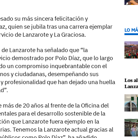
sado su más sincera felicitación y
, quien se jubila tras una carrera ejemplar
LO MÁ
rvicio de Lanzarote y La Graciosa.
E de Lanzarote ha señalado que “la
rvicio demostrado por Polo Díaz, que lo largo
ado un compromiso inquebrantable con el
anos y ciudadanas, desempeñando sus
Los al
y profesionalidad que han dejado una huella
Lanza
d”.
 más de 20 años al frente de la Oficina del
tales para el desarrollo sostenible de la
ción que Lanzarote fuera ejemplo en la
arias. Tenemos la Lanzarote actual gracias al
úblicos como Polo Díaz”, ha añadido