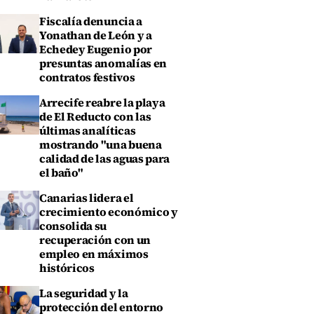
Fiscalía denuncia a
Yonathan de León y a
Echedey Eugenio por
presuntas anomalías en
contratos festivos
Arrecife reabre la playa
de El Reducto con las
últimas analíticas
mostrando "una buena
calidad de las aguas para
el baño"
Canarias lidera el
crecimiento económico y
consolida su
recuperación con un
empleo en máximos
históricos
La seguridad y la
protección del entorno