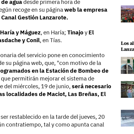
 de agua
desde primera hora de
egún recoge en su página
web la empresa
,
Canal Gestión Lanzarote
.
Haría y Máguez
, en Haría;
Tinajo
y
El
asdache y Conil
, en Tías.
Los al
Lanza
onaria del servicio pone en conocimiento
 de su página web, que, "con motivo de la
rogramados en la Estación de Bombeo de
,
que permitirán mejorar el sistema de
de del miércoles, 19 de junio,
será necesario
as localidades de Maciot, Las Breñas, El
ser restablecido en la tarde del jueves, 20
ngún contratiempo, tal y como apunta canal