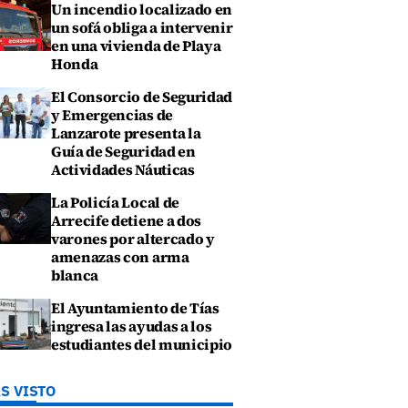
Un incendio localizado en
un sofá obliga a intervenir
en una vivienda de Playa
Honda
El Consorcio de Seguridad
y Emergencias de
Lanzarote presenta la
Guía de Seguridad en
Actividades Náuticas
La Policía Local de
Arrecife detiene a dos
varones por altercado y
amenazas con arma
blanca
El Ayuntamiento de Tías
ingresa las ayudas a los
estudiantes del municipio
S VISTO