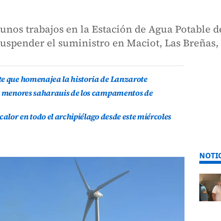
nos trabajos en la Estación de Agua Potable de
suspender el suministro en Maciot, Las Breñas, 
te que homenajea la historia de Lanzarote
is menores saharauis de los campamentos de
calor en todo el archipiélago desde este miércoles
NOTI