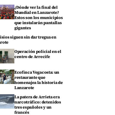
¿Dónde ver la final del
Mundial en Lanzarote?
Estos son los municipios
que instalarán pantallas
gigantes
isios siguen sin dar tregua en
rote
Operación policial en el
centro de Arrecife
Ecofinca Vegacosta: un
restaurante que
homenajea la historia de
Lanzarote
La patera de Arrieta era
narcotráfico: detenidos
tres españoles y un
francés