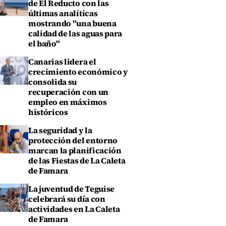
de El Reducto con las
últimas analíticas
mostrando "una buena
calidad de las aguas para
el baño"
Canarias lidera el
crecimiento económico y
consolida su
recuperación con un
empleo en máximos
históricos
La seguridad y la
protección del entorno
marcan la planificación
de las Fiestas de La Caleta
de Famara
La juventud de Teguise
celebrará su día con
actividades en La Caleta
de Famara