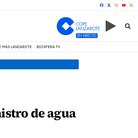
FACEBOOK
X
INSTAGRA
RS
YOUTUB
E MÁS LANZAROTE
BIOSFERA TV
17:11 h.
Arrecife reabre la p
istro de agua