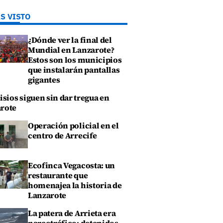
S VISTO
¿Dónde ver la final del
Mundial en Lanzarote?
Estos son los municipios
que instalarán pantallas
gigantes
isios siguen sin dar tregua en
rote
Operación policial en el
centro de Arrecife
Ecofinca Vegacosta: un
restaurante que
homenajea la historia de
Lanzarote
La patera de Arrieta era