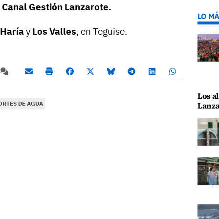
,
Canal Gestión Lanzarote
.
LO MÁ
Haría
y
Los Valles
, en Teguise.
Los al
ORTES DE AGUA
Lanza