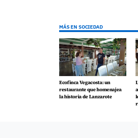
MÁS EN SOCIEDAD
Ecofinca Vegacosta: un
L
restaurante que homenajea
a
la historia de Lanzarote
l
r