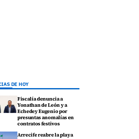
CIAS DE HOY
Fiscalía denuncia a
Yonathan de León y a
Echedey Eugenio por
presuntas anomalías en
contratos festivos
Arrecife reabre la playa