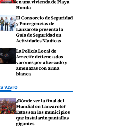
en una vivienda de Playa
Honda
El Consorcio de Seguridad
y Emergencias de
Lanzarote presenta la
Guía de Seguridad en
Actividades Náuticas
La Policía Local de
Arrecife detiene a dos
varones por altercado y
amenazas con arma
blanca
S VISTO
¿Dónde ver la final del
Mundial en Lanzarote?
Estos son los municipios
que instalarán pantallas
gigantes