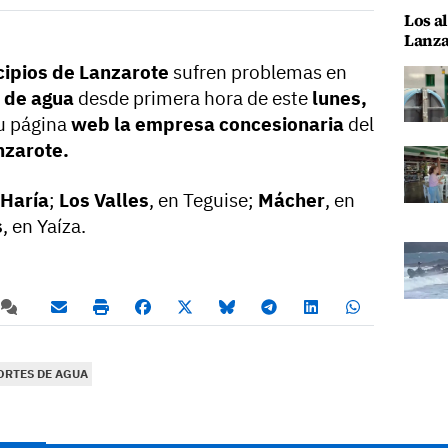
Los al
Lanza
cipios de Lanzarote
sufren problemas en
 de agua
desde primera hora de este
lunes,
u página
web la empresa concesionaria
del
nzarote
.
Haría
;
Los Valles
, en Teguise;
Mácher
, en
s
, en Yaíza.
ORTES DE AGUA