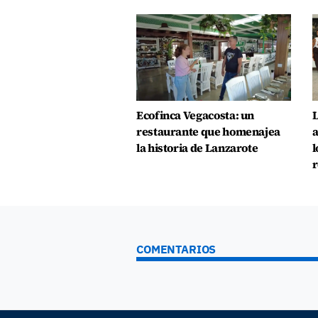
Ecofinca Vegacosta: un
L
restaurante que homenajea
a
la historia de Lanzarote
l
r
COMENTARIOS