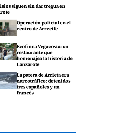
isios siguen sin dar tregua en
rote
Operación policial en el
centro de Arrecife
Ecofinca Vegacosta: un
restaurante que
homenajea la historia de
Lanzarote
La patera de Arrieta era
narcotráfico: detenidos
tres españoles y un
francés