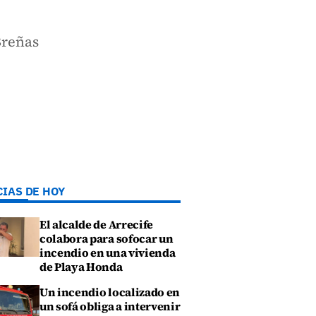
Breñas
CIAS DE HOY
El alcalde de Arrecife
colabora para sofocar un
incendio en una vivienda
de Playa Honda
Un incendio localizado en
un sofá obliga a intervenir