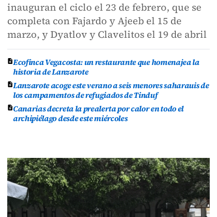
inauguran el ciclo el 23 de febrero, que se
completa con Fajardo y Ajeeb el 15 de
marzo, y Dyatlov y Clavelitos el 19 de abril
Ecofinca Vegacosta: un restaurante que homenajea la
historia de Lanzarote
Lanzarote acoge este verano a seis menores saharauis de
los campamentos de refugiados de Tinduf
Canarias decreta la prealerta por calor en todo el
archipiélago desde este miércoles