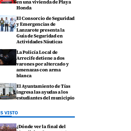
en una vivienda de Playa
Honda
El Consorcio de Seguridad
y Emergencias de
Lanzarote presenta la
Guía de Seguridad en
Actividades Náuticas
La Policía Local de
Arrecife detiene a dos
varones por altercado y
amenazas con arma
blanca
El Ayuntamiento de Tías
ingresa las ayudas a los
estudiantes del municipio
S VISTO
¿Dónde ver la final del