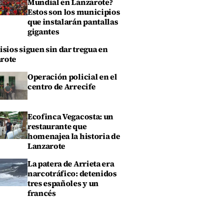
Mundial en Lanzarote?
Estos son los municipios
que instalarán pantallas
gigantes
isios siguen sin dar tregua en
rote
Operación policial en el
centro de Arrecife
Ecofinca Vegacosta: un
restaurante que
homenajea la historia de
Lanzarote
La patera de Arrieta era
narcotráfico: detenidos
tres españoles y un
francés