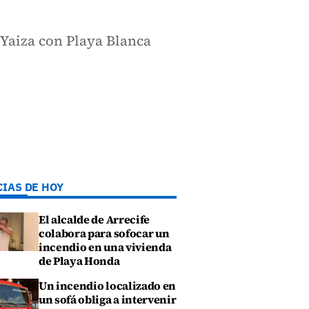
e Yaiza con Playa Blanca
CIAS DE HOY
El alcalde de Arrecife
colabora para sofocar un
incendio en una vivienda
de Playa Honda
Un incendio localizado en
un sofá obliga a intervenir