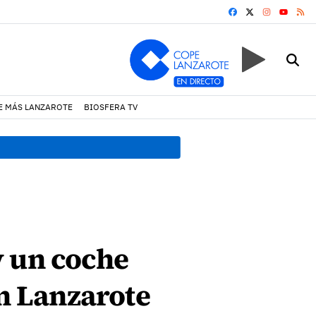
FACEBOOK
X
INSTAGRA
RS
YOUTUB
E MÁS LANZAROTE
BIOSFERA TV
19:07 h.
Un incendio locali
y un coche
en Lanzarote