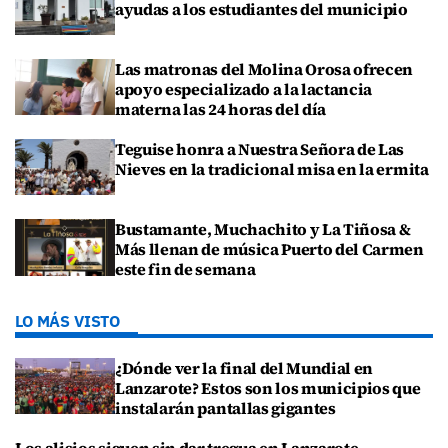
ayudas a los estudiantes del municipio
Las matronas del Molina Orosa ofrecen
apoyo especializado a la lactancia
materna las 24 horas del día
Teguise honra a Nuestra Señora de Las
Nieves en la tradicional misa en la ermita
Bustamante, Muchachito y La Tiñosa &
Más llenan de música Puerto del Carmen
este fin de semana
LO MÁS VISTO
¿Dónde ver la final del Mundial en
Lanzarote? Estos son los municipios que
instalarán pantallas gigantes
Los alisios siguen sin dar tregua en Lanzarote