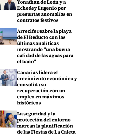
Yonathan de León y a
Echedey Eugenio por
presuntas anomalías en
contratos festivos
Arrecife reabre la playa
de El Reducto con las
últimas analíticas
mostrando "una buena
calidad de las aguas para
el baño"
Canarias lidera el
crecimiento económico y
consolida su
recuperación con un
empleo en máximos
históricos
La seguridad y la
protección del entorno
marcan la planificación
de las Fiestas de La Caleta