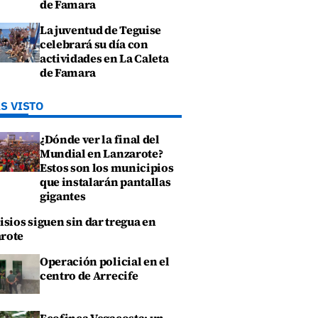
de Famara
La juventud de Teguise
celebrará su día con
actividades en La Caleta
de Famara
S VISTO
¿Dónde ver la final del
Mundial en Lanzarote?
Estos son los municipios
que instalarán pantallas
gigantes
isios siguen sin dar tregua en
rote
Operación policial en el
centro de Arrecife