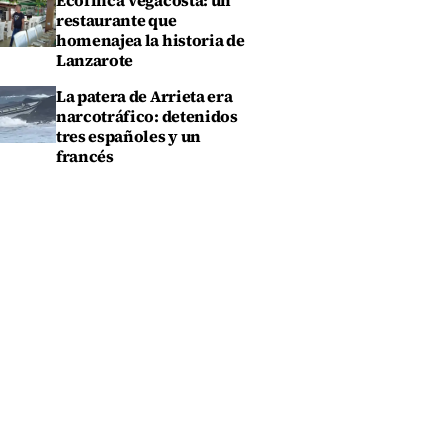
Ecofinca Vegacosta: un
restaurante que
homenajea la historia de
Lanzarote
La patera de Arrieta era
narcotráfico: detenidos
tres españoles y un
francés