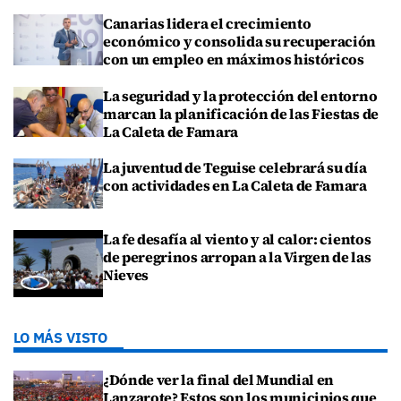
Canarias lidera el crecimiento
económico y consolida su recuperación
con un empleo en máximos históricos
La seguridad y la protección del entorno
marcan la planificación de las Fiestas de
La Caleta de Famara
La juventud de Teguise celebrará su día
con actividades en La Caleta de Famara
La fe desafía al viento y al calor: cientos
de peregrinos arropan a la Virgen de las
Nieves
LO MÁS VISTO
¿Dónde ver la final del Mundial en
Lanzarote? Estos son los municipios que